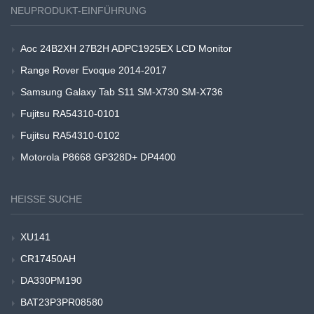
NEUPRODUKT-EINFÜHRUNG
Aoc 24B2XH 27B2H ADPC1925EX LCD Monitor
Range Rover Evoque 2014-2017
Samsung Galaxy Tab S11 SM-X730 SM-X736
Fujitsu RA54310-0101
Fujitsu RA54310-0102
Motorola P8668 GP328D+ DP4400
HEISSE SUCHE
XU141
CR17450AH
DA330PM190
BAT23P3PR08580