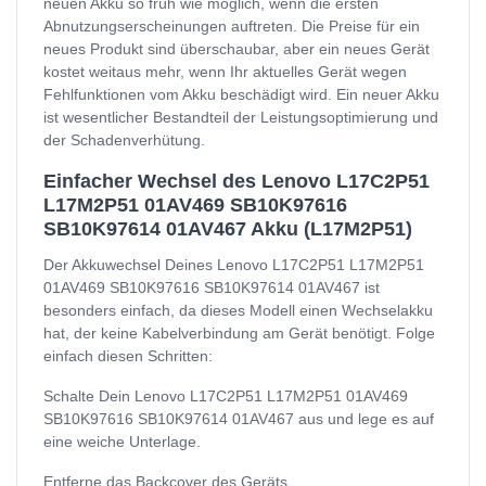
neuen Akku so früh wie möglich, wenn die ersten
Abnutzungserscheinungen auftreten. Die Preise für ein
neues Produkt sind überschaubar, aber ein neues Gerät
kostet weitaus mehr, wenn Ihr aktuelles Gerät wegen
Fehlfunktionen vom Akku beschädigt wird. Ein neuer Akku
ist wesentlicher Bestandteil der Leistungsoptimierung und
der Schadenverhütung.
Einfacher Wechsel des Lenovo L17C2P51
L17M2P51 01AV469 SB10K97616
SB10K97614 01AV467 Akku (L17M2P51)
Der Akkuwechsel Deines Lenovo L17C2P51 L17M2P51
01AV469 SB10K97616 SB10K97614 01AV467 ist
besonders einfach, da dieses Modell einen Wechselakku
hat, der keine Kabelverbindung am Gerät benötigt. Folge
einfach diesen Schritten:
Schalte Dein Lenovo L17C2P51 L17M2P51 01AV469
SB10K97616 SB10K97614 01AV467 aus und lege es auf
eine weiche Unterlage.
Entferne das Backcover des Geräts.