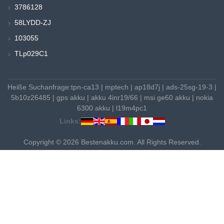
3786128
58LYDD-ZJ
103055
TLp029C1
Heiße Suchanfrage:
tpn-ca13
|
mptech
|
ap18d7j
|
ads-25sg-19-3
|
5b10z26485
|
gps akku
|
akku 4inr19/66
|
msi ge60 akku
|
nokia
6300 akku
|
l19m4pc1
Links:
Copyright © 2026 Bestenakku.com. All Rights Reserved.