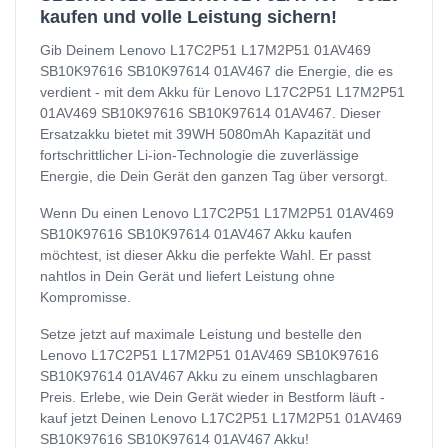
kaufen und volle Leistung sichern!
Gib Deinem Lenovo L17C2P51 L17M2P51 01AV469
SB10K97616 SB10K97614 01AV467 die Energie, die es
verdient - mit dem Akku für Lenovo L17C2P51 L17M2P51
01AV469 SB10K97616 SB10K97614 01AV467. Dieser
Ersatzakku bietet mit 39WH 5080mAh Kapazität und
fortschrittlicher Li-ion-Technologie die zuverlässige
Energie, die Dein Gerät den ganzen Tag über versorgt.
Wenn Du einen Lenovo L17C2P51 L17M2P51 01AV469
SB10K97616 SB10K97614 01AV467 Akku kaufen
möchtest, ist dieser Akku die perfekte Wahl. Er passt
nahtlos in Dein Gerät und liefert Leistung ohne
Kompromisse.
Setze jetzt auf maximale Leistung und bestelle den
Lenovo L17C2P51 L17M2P51 01AV469 SB10K97616
SB10K97614 01AV467 Akku zu einem unschlagbaren
Preis. Erlebe, wie Dein Gerät wieder in Bestform läuft -
kauf jetzt Deinen Lenovo L17C2P51 L17M2P51 01AV469
SB10K97616 SB10K97614 01AV467 Akku!