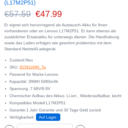
(L17M2P51)
€57.59
€47.99
Er eignet sich hervorragend als Austausch-Akku für Ihren
vorhandenen oder en Lenovo L17M2P51. Er kann ebenso als
zusätzlicher Ersatzakku für unterwegs dienen. Die Handhabung
sowie das Laden erfolgen wie gewohnt problemlos mit dem
Standard-Netzteil/Ladegerät.
Zustand:Neu
SKU:
ECN11690_Ta
Passend für Marke:Lenovo
Kapazität :39WH 5080mAh
Spannung :7.68V/8.8V
Chemischer Aufbau des Akkus: Li-ion , Wiederaufladbar, leicht
Kompatibles Modell:L17M2P51
Garantie:1 Jahr Garantie und 30 Tage Geld zurück
Verfügbarkeit:
Auf Lager.