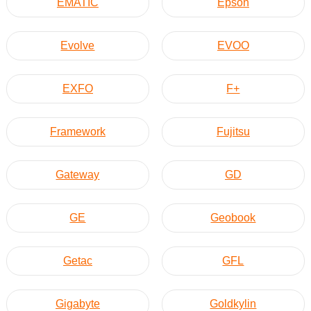
EMATIC
Epson
Evolve
EVOO
EXFO
F+
Framework
Fujitsu
Gateway
GD
GE
Geobook
Getac
GFL
Gigabyte
Goldkylin