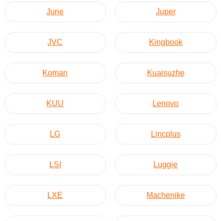
June
Juper
JVC
Kingbook
Koman
Kuaisuzhe
KUU
Lenovo
LG
Lincplus
LSI
Luggie
LXE
Machenike