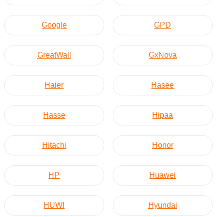
Google
GPD
GreatWall
GxNova
Haier
Hasee
Hasse
Hipaa
Hitachi
Honor
HP
Huawei
HUWI
Hyundai