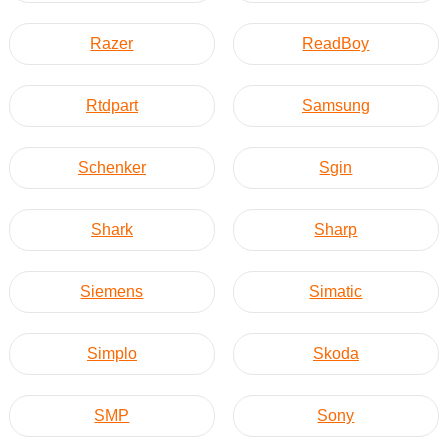
Razer
ReadBoy
Rtdpart
Samsung
Schenker
Sgin
Shark
Sharp
Siemens
Simatic
Simplo
Skoda
SMP
Sony