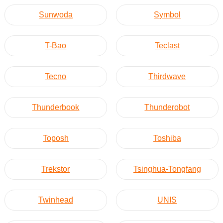
Sunwoda
Symbol
T-Bao
Teclast
Tecno
Thirdwave
Thunderbook
Thunderobot
Toposh
Toshiba
Trekstor
Tsinghua-Tongfang
Twinhead
UNIS