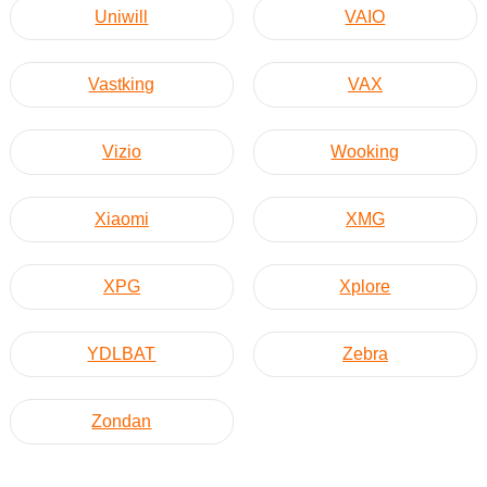
Uniwill
VAIO
Vastking
VAX
Vizio
Wooking
Xiaomi
XMG
XPG
Xplore
YDLBAT
Zebra
Zondan