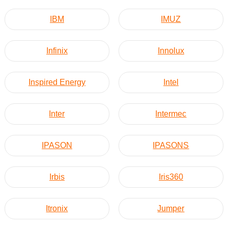
IBM
IMUZ
Infinix
Innolux
Inspired Energy
Intel
Inter
Intermec
IPASON
IPASONS
Irbis
Iris360
Itronix
Jumper