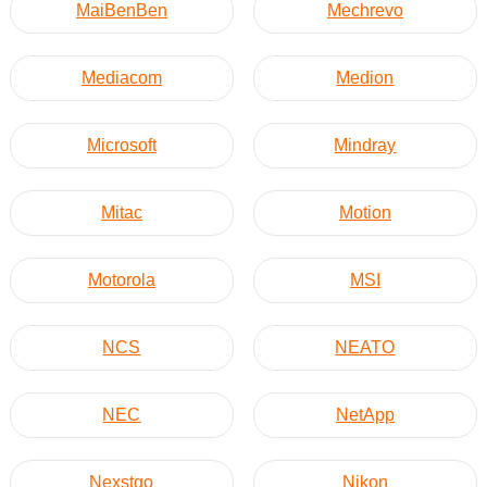
MaiBenBen
Mechrevo
Mediacom
Medion
Microsoft
Mindray
Mitac
Motion
Motorola
MSI
NCS
NEATO
NEC
NetApp
Nexstgo
Nikon