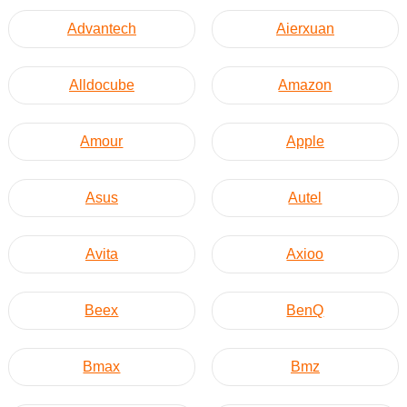
Advantech
Aierxuan
Alldocube
Amazon
Amour
Apple
Asus
Autel
Avita
Axioo
Beex
BenQ
Bmax
Bmz