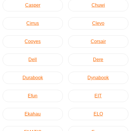
Casper
Chuwi
Cirrus
Clevo
Cooyes
Corsair
Dell
Dere
Durabook
Dynabook
Efun
EIT
Ekahau
ELO