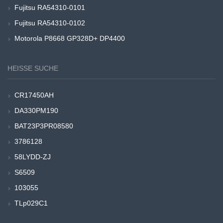
Fujitsu RA54310-0101
Fujitsu RA54310-0102
Motorola P8668 GP328D+ DP4400
HEISSE SUCHE
CR17450AH
DA330PM190
BAT23P3PR08580
3786128
58LYDD-ZJ
S6509
103055
TLp029C1