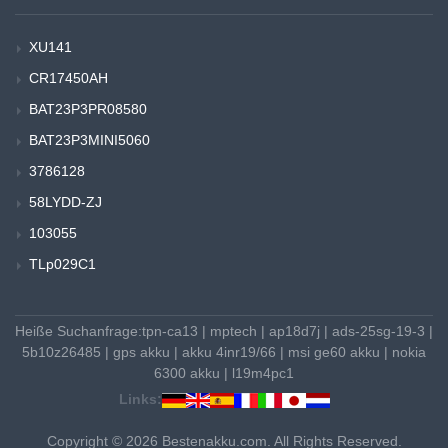
XU141
CR17450AH
BAT23P3PR08580
BAT23P3MINI5060
3786128
58LYDD-ZJ
103055
TLp029C1
Heiße Suchanfrage:
tpn-ca13
|
mptech
|
ap18d7j
|
ads-25sg-19-3
|
5b10z26485
|
gps akku
|
akku 4inr19/66
|
msi ge60 akku
|
nokia
6300 akku
|
l19m4pc1
Links:
Copyright © 2026 Bestenakku.com. All Rights Reserved.