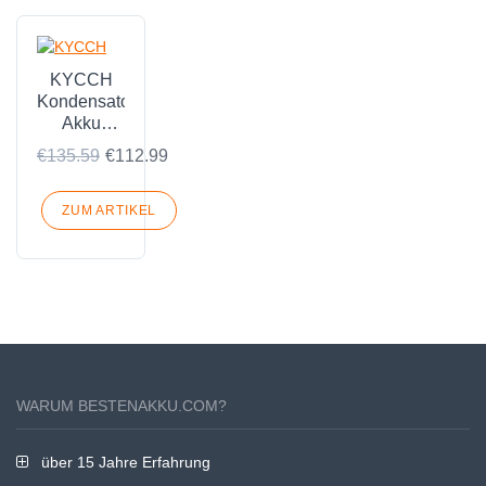
KYCCH
Kondensatoren
Akku
Passend
€135.59
€112.99
für Dell
PS4100
PS4110
ZUM ARTIKEL
PS6100
PS6110
PS6100E
WARUM BESTENAKKU.COM?
über 15 Jahre Erfahrung