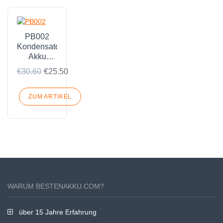
PB002
Kondensatoren
Akku
Passend
€30.60
€25.50
für
Pegatron
PB002
ZUM ARTIKEL
CABLE
MODEM
WARUM BESTENAKKU.COM?
über 15 Jahre Erfahrung