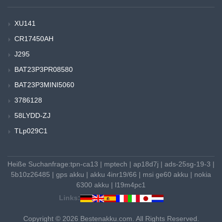
XU141
CR17450AH
J295
BAT23P3PR08580
BAT23P3MINI5060
3786128
58LYDD-ZJ
TLp029C1
Heiße Suchanfrage:
tpn-ca13
|
mptech
|
ap18d7j
|
ads-25sg-19-3
|
5b10z26485
|
gps akku
|
akku 4inr19/66
|
msi ge60 akku
|
nokia
6300 akku
|
l19m4pc1
Links:
Copyright © 2026 Bestenakku.com. All Rights Reserved.