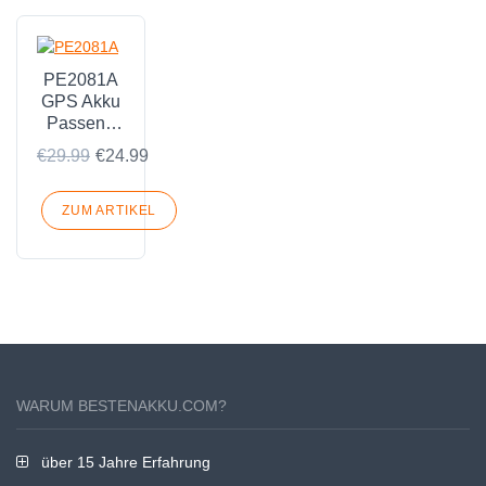
PE2081A
GPS Akku
Passend
für HP
€29.99
€24.99
4100 4150
4350
PE2080A
ZUM ARTIKEL
rx1950
WARUM BESTENAKKU.COM?
über 15 Jahre Erfahrung