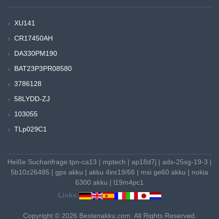
XU141
CR17450AH
DA330PM190
BAT23P3PR08580
3786128
58LYDD-ZJ
103055
TLp029C1
Heiße Suchanfrage:
tpn-ca13
|
mptech
|
ap18d7j
|
ads-25sg-19-3
|
5b10z26485
|
gps akku
|
akku 4inr19/66
|
msi ge60 akku
|
nokia
6300 akku
|
l19m4pc1
Links:
Copyright © 2026 Bestenakku.com. All Rights Reserved.