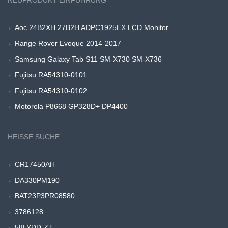
NEUPRODUKT-EINFÜHRUNG
Aoc 24B2XH 27B2H ADPC1925EX LCD Monitor
Range Rover Evoque 2014-2017
Samsung Galaxy Tab S11 SM-X730 SM-X736
Fujitsu RA54310-0101
Fujitsu RA54310-0102
Motorola P8668 GP328D+ DP4400
HEISSE SUCHE
CR17450AH
DA330PM190
BAT23P3PR08580
3786128
58LYDD-ZJ