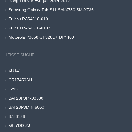
Range Rover Evoque 2014-2017
Samsung Galaxy Tab S11 SM-X730 SM-X736
Fujitsu RA54310-0101
Fujitsu RA54310-0102
Motorola P8668 GP328D+ DP4400
HEISSE SUCHE
XU141
CR17450AH
J295
BAT23P3PR08580
BAT23P3MINI5060
3786128
58LYDD-ZJ