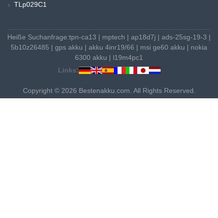
TLp029C1
Heiße Suchanfrage:
tpn-ca13
|
mptech
|
ap18d7j
|
ads-25sg-19-3
|
5b10z26485
|
gps akku
|
akku 4inr19/66
|
msi ge60 akku
|
nokia
6300 akku
|
l19m4pc1
Links:
Copyright © 2026 Bestenakku.com. All Rights Reserved.