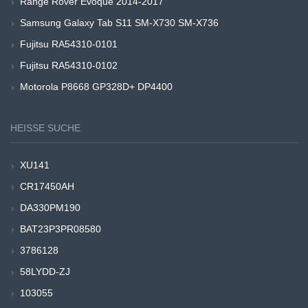
Range Rover Evoque 2014-2017
Samsung Galaxy Tab S11 SM-X730 SM-X736
Fujitsu RA54310-0101
Fujitsu RA54310-0102
Motorola P8668 GP328D+ DP4400
HEISSE SUCHE
XU141
CR17450AH
DA330PM190
BAT23P3PR08580
3786128
58LYDD-ZJ
103055