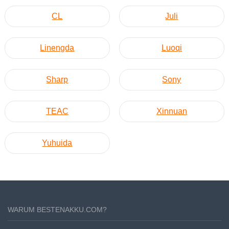
CL
Juli
Linengda
Luoqi
Sharp
Sony
TEAC
Xinnuan
Yuhuida
WARUM BESTENAKKU.COM?