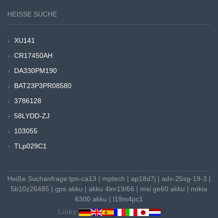
HEISSE SUCHE
XU141
CR17450AH
DA330PM190
BAT23P3PR08580
3786128
58LYDD-ZJ
103055
TLp029C1
Heiße Suchanfrage:
tpn-ca13
|
mptech
|
ap18d7j
|
ads-25sg-19-3
|
5b10z26485
|
gps akku
|
akku 4inr19/66
|
msi ge60 akku
|
nokia
6300 akku
|
l19m4pc1
Links: