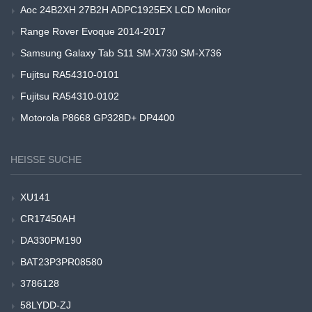
Aoc 24B2XH 27B2H ADPC1925EX LCD Monitor
Range Rover Evoque 2014-2017
Samsung Galaxy Tab S11 SM-X730 SM-X736
Fujitsu RA54310-0101
Fujitsu RA54310-0102
Motorola P8668 GP328D+ DP4400
HEISSE SUCHE
XU141
CR17450AH
DA330PM190
BAT23P3PR08580
3786128
58LYDD-ZJ