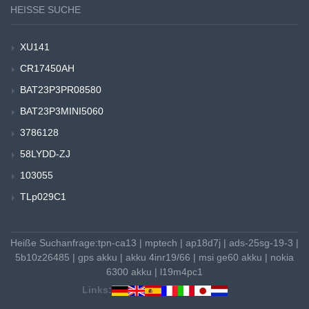
HEISSE SUCHE
XU141
CR17450AH
BAT23P3PR08580
BAT23P3MINI5060
3786128
58LYDD-ZJ
103055
TLp029C1
Heiße Suchanfrage:
tpn-ca13
|
mptech
|
ap18d7j
|
ads-25sg-19-3
|
5b10z26485
|
gps akku
|
akku 4inr19/66
|
msi ge60 akku
|
nokia
6300 akku
|
l19m4pc1
Links: