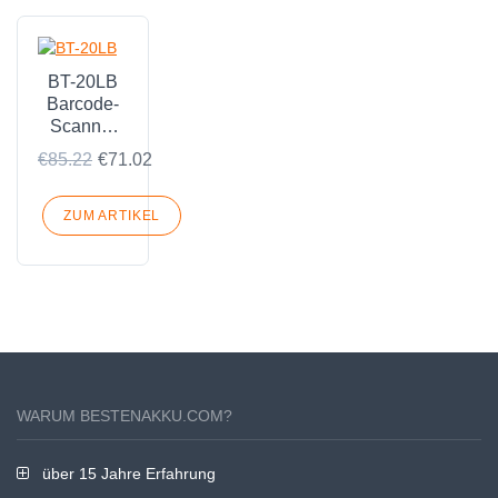
BT-20LB
Barcode-
Scanner
Akku
€85.22
€71.02
Passend
für Denso
BHT-
ZUM ARTIKEL
1306B
BHT-
1306BB
BHT-
1306BWB
BHT-
1306Q
WARUM BESTENAKKU.COM?
über 15 Jahre Erfahrung