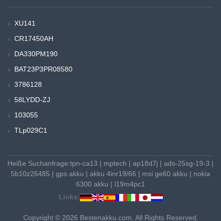
XU141
CR17450AH
DA330PM190
BAT23P3PR08580
3786128
58LYDD-ZJ
103055
TLp029C1
Heiße Suchanfrage:
tpn-ca13
|
mptech
|
ap18d7j
|
ads-25sg-19-3
|
5b10z26485
|
gps akku
|
akku 4inr19/66
|
msi ge60 akku
|
nokia
6300 akku
|
l19m4pc1
Links:
Copyright © 2026 Bestenakku.com. All Rights Reserved.