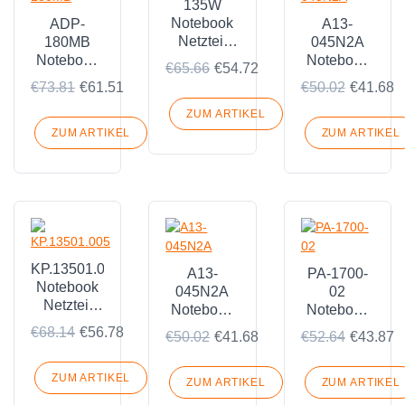
135W
Notebook
ADP-
A13-
Netzteil
180MB
045N2A
Passend
Notebook
Notebook
€65.66
€54.72
für Acer
Netzteil
Netzteil
€73.81
€61.51
€50.02
€41.68
Aspire
Passend
Passend
ADP-
für Acer
für Acer
ZUM ARTIKEL
135KB T
Predator
Aspire E3
ZUM ARTIKEL
ZUM ARTIKEL
Helios 300
E3-111 E3-
G3-571
112 E3-
G3-572
112-C1T9
E3-112-
P1GT
KP.13501.005
A13-
PA-1700-
Notebook
045N2A
02
Netzteil
Notebook
Notebook
Passend
Netzteil
Netzteil
€68.14
€56.78
€50.02
€41.68
€52.64
€43.87
für Acer
Passend
Passend
Aspire V15
für ACER
für Acer
Nitro VN7-
ZUM ARTIKEL
Aspire
Aspire
ZUM ARTIKEL
ZUM ARTIKEL
592G-
ES1-411-
1400