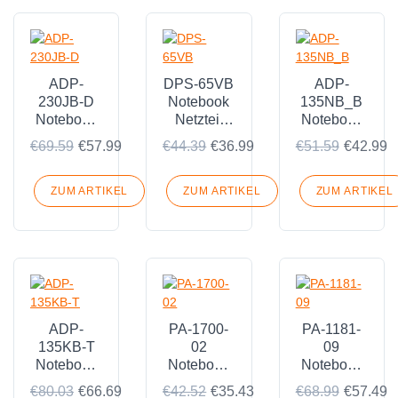
ADP-
DPS-65VB
ADP-
230JB-D
Notebook
135NB_B
Notebook
Netzteil
Notebook
Netzteil
Passend
Netzteil
€69.59
€57.99
€44.39
€36.99
€51.59
€42.99
Passend
für Acer
Passend
für Acer
ED320Q
für Acer
Predator
Xbmiipx
Nitro 7
ZUM ARTIKEL
ZUM ARTIKEL
ZUM ARTIKEL
Helios 300
31.5 LED
AN715-51-
N20C3
Monitor
73AJ
A715-74G-
52B0
AN715-51-
73BU
ADP-
PA-1700-
PA-1181-
135KB-T
02
09
Notebook
Notebook
Notebook
Netzteil
Netzteil
Netzteil
€80.03
€66.69
€42.52
€35.43
€68.99
€57.49