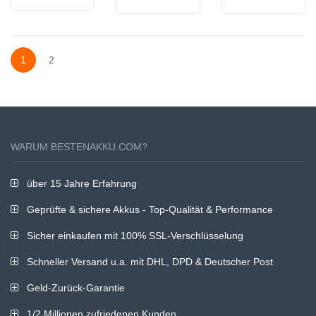
77LB VN7-
C3W3
AS1400LC
592G-
ES1-512-
AS1400XC
788W
C8JU
AS1400XV
1
2
WARUM BESTENAKKU.COM?
über 15 Jahre Erfahrung
Geprüfte & sichere Akkus - Top-Qualität & Performance
Sicher einkaufen mit 100% SSL-Verschlüsselung
Schneller Versand u.a. mit DHL, DPD & Deutscher Post
Geld-Zurück-Garantie
1/2 Millionen zufriedenen Kunden