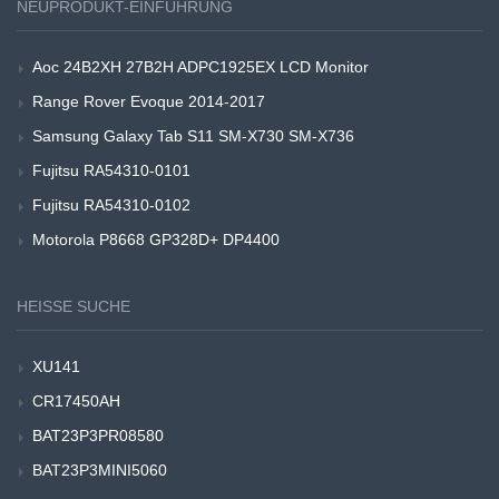
NEUPRODUKT-EINFÜHRUNG
Aoc 24B2XH 27B2H ADPC1925EX LCD Monitor
Range Rover Evoque 2014-2017
Samsung Galaxy Tab S11 SM-X730 SM-X736
Fujitsu RA54310-0101
Fujitsu RA54310-0102
Motorola P8668 GP328D+ DP4400
HEISSE SUCHE
XU141
CR17450AH
BAT23P3PR08580
BAT23P3MINI5060