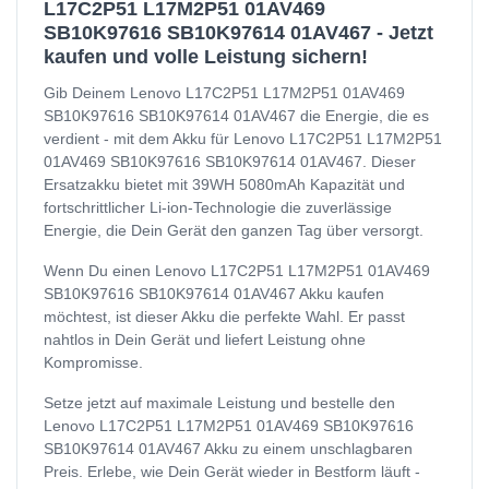
L17C2P51 L17M2P51 01AV469
SB10K97616 SB10K97614 01AV467 - Jetzt
kaufen und volle Leistung sichern!
Gib Deinem Lenovo L17C2P51 L17M2P51 01AV469
SB10K97616 SB10K97614 01AV467 die Energie, die es
verdient - mit dem Akku für Lenovo L17C2P51 L17M2P51
01AV469 SB10K97616 SB10K97614 01AV467. Dieser
Ersatzakku bietet mit 39WH 5080mAh Kapazität und
fortschrittlicher Li-ion-Technologie die zuverlässige
Energie, die Dein Gerät den ganzen Tag über versorgt.
Wenn Du einen Lenovo L17C2P51 L17M2P51 01AV469
SB10K97616 SB10K97614 01AV467 Akku kaufen
möchtest, ist dieser Akku die perfekte Wahl. Er passt
nahtlos in Dein Gerät und liefert Leistung ohne
Kompromisse.
Setze jetzt auf maximale Leistung und bestelle den
Lenovo L17C2P51 L17M2P51 01AV469 SB10K97616
SB10K97614 01AV467 Akku zu einem unschlagbaren
Preis. Erlebe, wie Dein Gerät wieder in Bestform läuft -