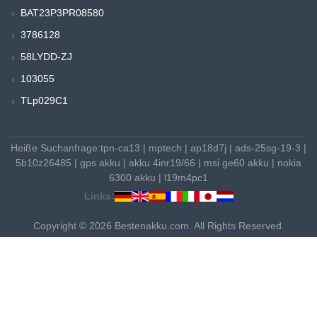
BAT23P3PR08580
3786128
58LYDD-ZJ
103055
TLp029C1
Heiße Suchanfrage:
tpn-ca13
|
mptech
|
ap18d7j
|
ads-25sg-19-3
|
5b10z26485
|
gps akku
|
akku 4inr19/66
|
msi ge60 akku
|
nokia
6300 akku
|
l19m4pc1
Links:
Copyright © 2026 Bestenakku.com. All Rights Reserved.