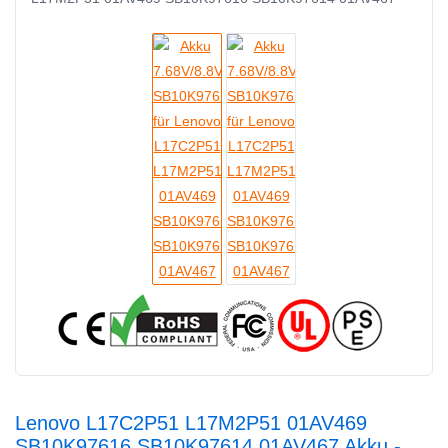
Lenovo L17C2P51 L17M2P51 01AV469
SB10K97616 SB10K97614 01AV467 Akku -