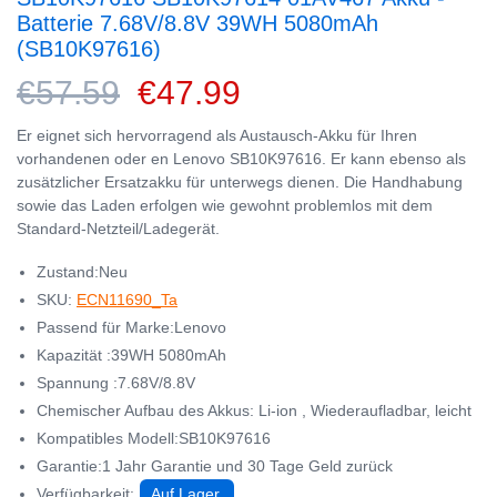
Batterie 7.68V/8.8V 39WH 5080mAh
(SB10K97616)
€57.59
€47.99
Er eignet sich hervorragend als Austausch-Akku für Ihren
vorhandenen oder en Lenovo SB10K97616. Er kann ebenso als
zusätzlicher Ersatzakku für unterwegs dienen. Die Handhabung
sowie das Laden erfolgen wie gewohnt problemlos mit dem
Standard-Netzteil/Ladegerät.
Zustand:Neu
SKU:
ECN11690_Ta
Passend für Marke:Lenovo
Kapazität :39WH 5080mAh
Spannung :7.68V/8.8V
Chemischer Aufbau des Akkus: Li-ion , Wiederaufladbar, leicht
Kompatibles Modell:SB10K97616
Garantie:1 Jahr Garantie und 30 Tage Geld zurück
Verfügbarkeit:
Auf Lager.