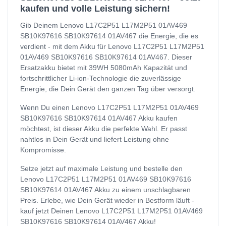
kaufen und volle Leistung sichern!
Gib Deinem Lenovo L17C2P51 L17M2P51 01AV469
SB10K97616 SB10K97614 01AV467 die Energie, die es
verdient - mit dem Akku für Lenovo L17C2P51 L17M2P51
01AV469 SB10K97616 SB10K97614 01AV467. Dieser
Ersatzakku bietet mit 39WH 5080mAh Kapazität und
fortschrittlicher Li-ion-Technologie die zuverlässige
Energie, die Dein Gerät den ganzen Tag über versorgt.
Wenn Du einen Lenovo L17C2P51 L17M2P51 01AV469
SB10K97616 SB10K97614 01AV467 Akku kaufen
möchtest, ist dieser Akku die perfekte Wahl. Er passt
nahtlos in Dein Gerät und liefert Leistung ohne
Kompromisse.
Setze jetzt auf maximale Leistung und bestelle den
Lenovo L17C2P51 L17M2P51 01AV469 SB10K97616
SB10K97614 01AV467 Akku zu einem unschlagbaren
Preis. Erlebe, wie Dein Gerät wieder in Bestform läuft -
kauf jetzt Deinen Lenovo L17C2P51 L17M2P51 01AV469
SB10K97616 SB10K97614 01AV467 Akku!