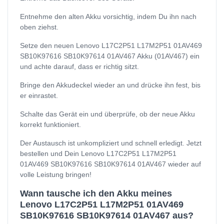
Entnehme den alten Akku vorsichtig, indem Du ihn nach
oben ziehst.
Setze den neuen Lenovo L17C2P51 L17M2P51 01AV469
SB10K97616 SB10K97614 01AV467 Akku (01AV467) ein
und achte darauf, dass er richtig sitzt.
Bringe den Akkudeckel wieder an und drücke ihn fest, bis
er einrastet.
Schalte das Gerät ein und überprüfe, ob der neue Akku
korrekt funktioniert.
Der Austausch ist unkompliziert und schnell erledigt. Jetzt
bestellen und Dein Lenovo L17C2P51 L17M2P51
01AV469 SB10K97616 SB10K97614 01AV467 wieder auf
volle Leistung bringen!
Wann tausche ich den Akku meines
Lenovo L17C2P51 L17M2P51 01AV469
SB10K97616 SB10K97614 01AV467 aus?