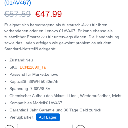
(01AV467)
€57.59
€47.99
Er eignet sich hervorragend als Austausch-Akku für Ihren
vorhandenen oder en Lenovo 01AV467. Er kann ebenso als
zusätzlicher Ersatzakku für unterwegs dienen. Die Handhabung
sowie das Laden erfolgen wie gewohnt problemlos mit dem
Standard-Netzteil/Ladegerät.
Zustand:Neu
SKU:
ECN11690_Ta
Passend für Marke:Lenovo
Kapazität :39WH 5080mAh
Spannung :7.68V/8.8V
Chemischer Aufbau des Akkus: Li-ion , Wiederaufladbar, leicht
Kompatibles Modell:01AV467
Garantie:1 Jahr Garantie und 30 Tage Geld zurück
Verfügbarkeit:
Auf Lager.