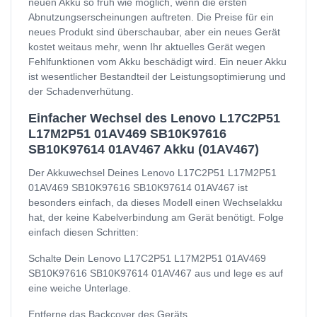
neuen Akku so früh wie möglich, wenn die ersten
Abnutzungserscheinungen auftreten. Die Preise für ein
neues Produkt sind überschaubar, aber ein neues Gerät
kostet weitaus mehr, wenn Ihr aktuelles Gerät wegen
Fehlfunktionen vom Akku beschädigt wird. Ein neuer Akku
ist wesentlicher Bestandteil der Leistungsoptimierung und
der Schadenverhütung.
Einfacher Wechsel des Lenovo L17C2P51
L17M2P51 01AV469 SB10K97616
SB10K97614 01AV467 Akku (01AV467)
Der Akkuwechsel Deines Lenovo L17C2P51 L17M2P51
01AV469 SB10K97616 SB10K97614 01AV467 ist
besonders einfach, da dieses Modell einen Wechselakku
hat, der keine Kabelverbindung am Gerät benötigt. Folge
einfach diesen Schritten:
Schalte Dein Lenovo L17C2P51 L17M2P51 01AV469
SB10K97616 SB10K97614 01AV467 aus und lege es auf
eine weiche Unterlage.
Entferne das Backcover des Geräts.