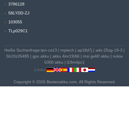
3786128
58LYDD-ZJ
103055
TLp029C1
Heiße Suchanfrage:
tpn-ca13
|
mptech
|
ap18d7j
|
ads-25sg-19-3
|
5b10z26485
|
gps akku
|
akku 4inr19/66
|
msi ge60 akku
|
nokia
6300 akku
|
l19m4pc1
Links:
Copyright © 2026 Bestenakku.com. All Rights Reserved.