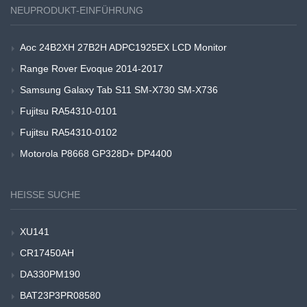
NEUPRODUKT-EINFÜHRUNG
Aoc 24B2XH 27B2H ADPC1925EX LCD Monitor
Range Rover Evoque 2014-2017
Samsung Galaxy Tab S11 SM-X730 SM-X736
Fujitsu RA54310-0101
Fujitsu RA54310-0102
Motorola P8668 GP328D+ DP4400
HEISSE SUCHE
XU141
CR17450AH
DA330PM190
BAT23P3PR08580