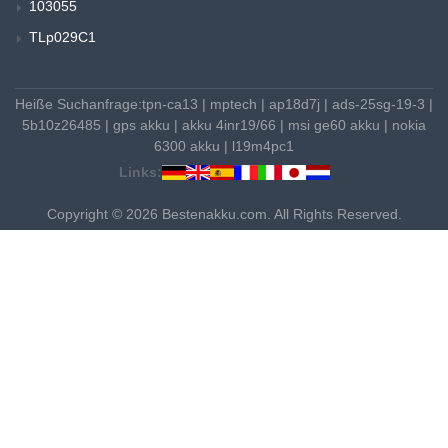
103055
TLp029C1
Heiße Suchanfrage:
tpn-ca13
|
mptech
|
ap18d7j
|
ads-25sg-19-3
|
5b10z26485
|
gps akku
|
akku 4inr19/66
|
msi ge60 akku
|
nokia
6300 akku
|
l19m4pc1
Links:
Copyright © 2026 Bestenakku.com. All Rights Reserved.