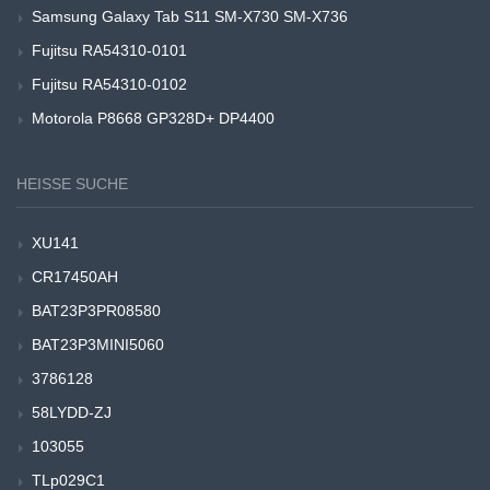
Samsung Galaxy Tab S11 SM-X730 SM-X736
Fujitsu RA54310-0101
Fujitsu RA54310-0102
Motorola P8668 GP328D+ DP4400
HEISSE SUCHE
XU141
CR17450AH
BAT23P3PR08580
BAT23P3MINI5060
3786128
58LYDD-ZJ
103055
TLp029C1