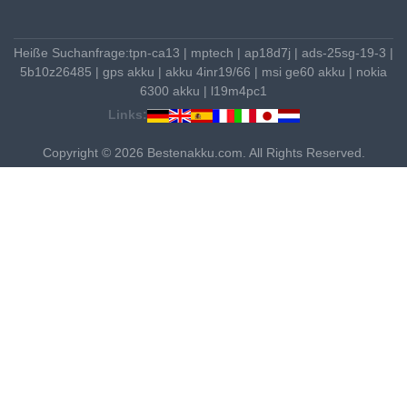
Heiße Suchanfrage:
tpn-ca13
|
mptech
|
ap18d7j
|
ads-25sg-19-3
|
5b10z26485
|
gps akku
|
akku 4inr19/66
|
msi ge60 akku
|
nokia
6300 akku
|
l19m4pc1
Links:
Copyright © 2026 Bestenakku.com. All Rights Reserved.