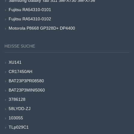
Samsung Galaxy Tab S11 SM-X730 SM-X736
Fujitsu RA54310-0101
Fujitsu RA54310-0102
Motorola P8668 GP328D+ DP4400
HEISSE SUCHE
XU141
CR17450AH
BAT23P3PR08580
BAT23P3MINI5060
3786128
58LYDD-ZJ
103055
TLp029C1