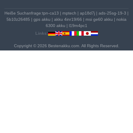
Heiße Suchanfrage:
tpn-ca13
|
mptech
|
ap18d7j
|
ads-25sg-19-3
|
5b10z26485
|
gps akku
|
akku 4inr19/66
|
msi ge60 akku
|
nokia
6300 akku
|
l19m4pc1
Links:
Copyright © 2026 Bestenakku.com. All Rights Reserved.