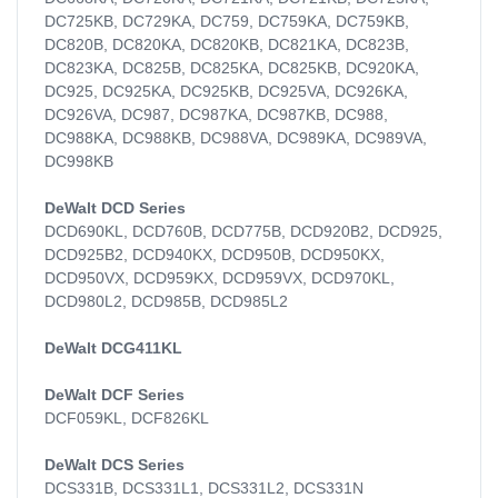
DC725KB, DC729KA, DC759, DC759KA, DC759KB,
DC820B, DC820KA, DC820KB, DC821KA, DC823B,
DC823KA, DC825B, DC825KA, DC825KB, DC920KA,
DC925, DC925KA, DC925KB, DC925VA, DC926KA,
DC926VA, DC987, DC987KA, DC987KB, DC988,
DC988KA, DC988KB, DC988VA, DC989KA, DC989VA,
DC998KB
DeWalt DCD Series
DCD690KL, DCD760B, DCD775B, DCD920B2, DCD925,
DCD925B2, DCD940KX, DCD950B, DCD950KX,
DCD950VX, DCD959KX, DCD959VX, DCD970KL,
DCD980L2, DCD985B, DCD985L2
DeWalt DCG411KL
DeWalt DCF Series
DCF059KL, DCF826KL
DeWalt DCS Series
DCS331B, DCS331L1, DCS331L2, DCS331N