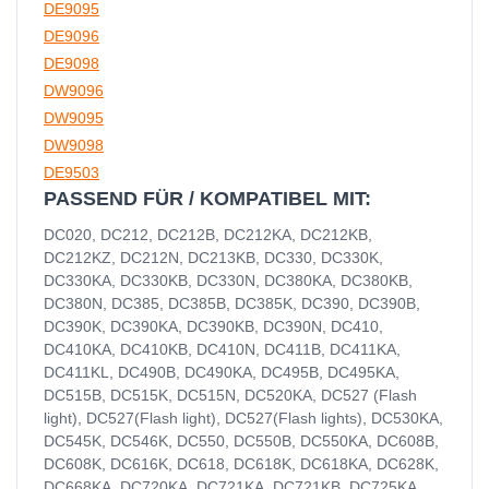
DE9095
DE9096
DE9098
DW9096
DW9095
DW9098
DE9503
PASSEND FÜR / KOMPATIBEL MIT:
DC020, DC212, DC212B, DC212KA, DC212KB,
DC212KZ, DC212N, DC213KB, DC330, DC330K,
DC330KA, DC330KB, DC330N, DC380KA, DC380KB,
DC380N, DC385, DC385B, DC385K, DC390, DC390B,
DC390K, DC390KA, DC390KB, DC390N, DC410,
DC410KA, DC410KB, DC410N, DC411B, DC411KA,
DC411KL, DC490B, DC490KA, DC495B, DC495KA,
DC515B, DC515K, DC515N, DC520KA, DC527 (Flash
light), DC527(Flash light), DC527(Flash lights), DC530KA,
DC545K, DC546K, DC550, DC550B, DC550KA, DC608B,
DC608K, DC616K, DC618, DC618K, DC618KA, DC628K,
DC668KA, DC720KA, DC721KA, DC721KB, DC725KA,