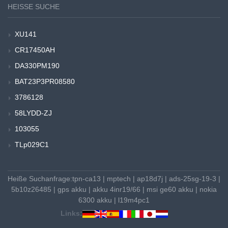
HEISSE SUCHE
XU141
CR17450AH
DA330PM190
BAT23P3PR08580
3786128
58LYDD-ZJ
103055
TLp029C1
Heiße Suchanfrage:
tpn-ca13
|
mptech
|
ap18d7j
|
ads-25sg-19-3
|
5b10z26485
|
gps akku
|
akku 4inr19/66
|
msi ge60 akku
|
nokia
6300 akku
|
l19m4pc1
Links: