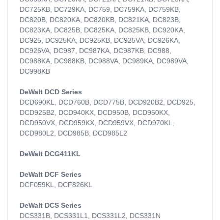
DC725KB, DC729KA, DC759, DC759KA, DC759KB,
DC820B, DC820KA, DC820KB, DC821KA, DC823B,
DC823KA, DC825B, DC825KA, DC825KB, DC920KA,
DC925, DC925KA, DC925KB, DC925VA, DC926KA,
DC926VA, DC987, DC987KA, DC987KB, DC988,
DC988KA, DC988KB, DC988VA, DC989KA, DC989VA,
DC998KB
DeWalt DCD Series
DCD690KL, DCD760B, DCD775B, DCD920B2, DCD925,
DCD925B2, DCD940KX, DCD950B, DCD950KX,
DCD950VX, DCD959KX, DCD959VX, DCD970KL,
DCD980L2, DCD985B, DCD985L2
DeWalt DCG411KL
DeWalt DCF Series
DCF059KL, DCF826KL
DeWalt DCS Series
DCS331B, DCS331L1, DCS331L2, DCS331N