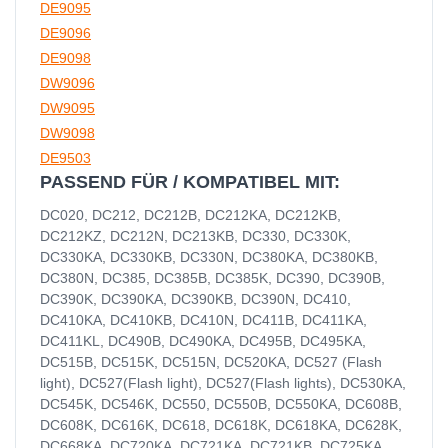
DE9095
DE9096
DE9098
DW9096
DW9095
DW9098
DE9503
PASSEND FÜR / KOMPATIBEL MIT:
DC020, DC212, DC212B, DC212KA, DC212KB,
DC212KZ, DC212N, DC213KB, DC330, DC330K,
DC330KA, DC330KB, DC330N, DC380KA, DC380KB,
DC380N, DC385, DC385B, DC385K, DC390, DC390B,
DC390K, DC390KA, DC390KB, DC390N, DC410,
DC410KA, DC410KB, DC410N, DC411B, DC411KA,
DC411KL, DC490B, DC490KA, DC495B, DC495KA,
DC515B, DC515K, DC515N, DC520KA, DC527 (Flash
light), DC527(Flash light), DC527(Flash lights), DC530KA,
DC545K, DC546K, DC550, DC550B, DC550KA, DC608B,
DC608K, DC616K, DC618, DC618K, DC618KA, DC628K,
DC668KA, DC720KA, DC721KA, DC721KB, DC725KA,