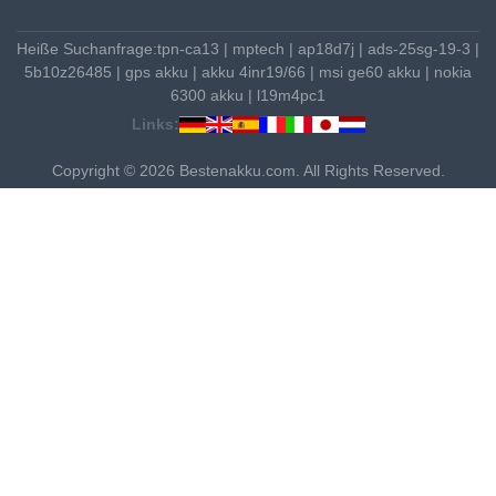
Heiße Suchanfrage:
tpn-ca13
|
mptech
|
ap18d7j
|
ads-25sg-19-3
|
5b10z26485
|
gps akku
|
akku 4inr19/66
|
msi ge60 akku
|
nokia
6300 akku
|
l19m4pc1
Links:
Copyright © 2026 Bestenakku.com. All Rights Reserved.