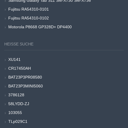
Samsung Galaxy Tab S11 SM-X730 SM-X736
Fujitsu RA54310-0101
Fujitsu RA54310-0102
Motorola P8668 GP328D+ DP4400
HEISSE SUCHE
XU141
CR17450AH
BAT23P3PR08580
BAT23P3MINI5060
3786128
58LYDD-ZJ
103055
TLp029C1