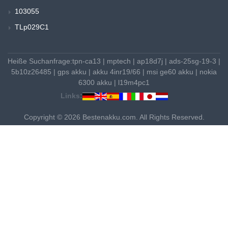
103055
TLp029C1
Heiße Suchanfrage:
tpn-ca13
|
mptech
|
ap18d7j
|
ads-25sg-19-3
|
5b10z26485
|
gps akku
|
akku 4inr19/66
|
msi ge60 akku
|
nokia
6300 akku
|
l19m4pc1
Links:
Copyright © 2026 Bestenakku.com. All Rights Reserved.