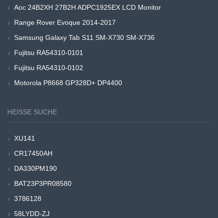
Aoc 24B2XH 27B2H ADPC1925EX LCD Monitor
Range Rover Evoque 2014-2017
Samsung Galaxy Tab S11 SM-X730 SM-X736
Fujitsu RA54310-0101
Fujitsu RA54310-0102
Motorola P8668 GP328D+ DP4400
HEISSE SUCHE
XU141
CR17450AH
DA330PM190
BAT23P3PR08580
3786128
58LYDD-ZJ