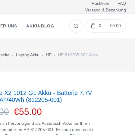
Rückkehr
FAQ
Versand & Bezahlung
0
€0.00
ER UNS
AKKU-BLOG
tseite
Laptop Akku
HP
HP 812205-001 Akku
te X2 1012 G1 Akku - Batterie 7.7V
Ah/40Wh (812205-001)
00
€55.00
 sich hervorragend als Austausch-Akku für Ihren
nen oder en HP 812205-001. Er kann ebenso als