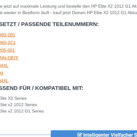
e jetzt auf maximale Leistung und bestelle den HP Elite X2 1012 G1 A
t wieder in Bestform läuft - kauf jetzt Deinen HP Elite X2 1012 G1 Akku
SETZT / PASSENDE TEILENUMMERN:
060-2B1
060-2C1
205-001
NN-DB7F
4XL
04
4XL
SSEND FÜR / KOMPATIBEL MIT:
lite X2 Series
lite x2 1012 Series
lite x2 1012 G1 Series