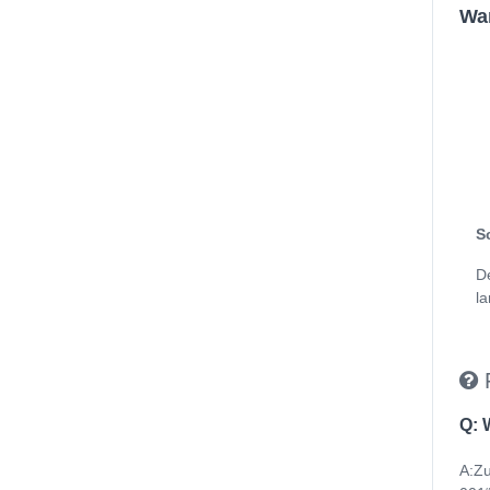
Wan
S
D
la
Q: 
A:Zu