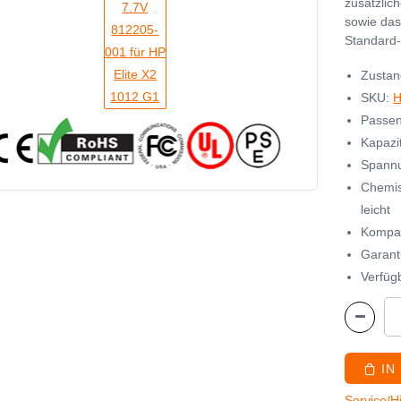
zusätzlic
sowie das
Standard-
Zustan
SKU:
H
Passen
Kapazi
Spannu
Chemis
leicht
Kompat
Garant
Verfügb
IN
Service/H