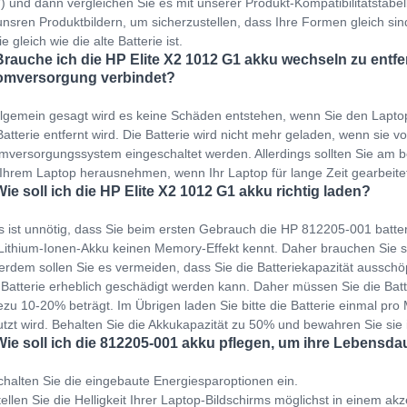
) und dann vergleichen Sie es mit unserer Produkt-Kompatibilitätstabelle
unsren Produktbildern, um sicherzustellen, dass Ihre Formen gleich si
ie gleich wie die alte Batterie ist.
Brauche ich die HP Elite X2 1012 G1 akku wechseln zu entfe
omversorgung verbindet?
llgemein gesagt wird es keine Schäden entstehen, wenn Sie den Lapto
Batterie entfernt wird. Die Batterie wird nicht mehr geladen, wenn sie v
mversorgungssystem eingeschaltet werden. Allerdings sollten Sie am b
Ihrem Laptop herausnehmen, wenn Ihr Laptop für lange Zeit gearbeit
Wie soll ich die HP Elite X2 1012 G1 akku richtig laden?
s ist unnötig, dass Sie beim ersten Gebrauch die HP 812205-001 batte
Lithium-Ionen-Akku keinen Memory-Effekt kennt. Daher brauchen Sie s
rdem sollen Sie es vermeiden, dass Sie die Batteriekapazität ausschöp
 Batterie erheblich geschädigt werden kann. Daher müssen Sie die Bat
zu 10-20% beträgt. Im Übrigen laden Sie bitte die Batterie einmal pro M
tzt wird. Behalten Sie die Akkukapazität zu 50% und bewahren Sie sie
Wie soll ich die 812205-001 akku pflegen, um ihre Lebensda
halten Sie die eingebaute Energiesparoptionen ein.
ellen Sie die Helligkeit Ihrer Laptop-Bildschirms möglichst in einem ak