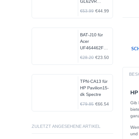
GL62VR
7FRX-1008 i7-
€53.99
€44.99
7700HQ GTX
1060
BAT-J10 für
Acer
UF464462F
1S2P
€28.20
€23.50
BES
TPN-CA13 für
HP Pavilion15-
HP 
dk Spectre
Gib 
€79.85
€66.54
biet
ganz
ZULETZT ANGESEHENE ARTIKEL
Wenn
und 