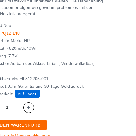
her Ersatzakku für unterwegs dienen. Die Handhabung
 Laden erfolgen wie gewohnt problemlos mit dem
Netzteil/Ladegerät.
d:Neu
PQ12I140
d für Marke:HP
tät :4820mAh/40Wh
ng :7.7V
cher Aufbau des Akkus: Li-ion , Wiederaufladbar,
ibles Modell:812205-001
ie:1 Jahr Garantie und 30 Tage Geld zurück
arkeit:
Auf Lager.
 DEN WARENKORB
ilfe :info@bestenakku.com