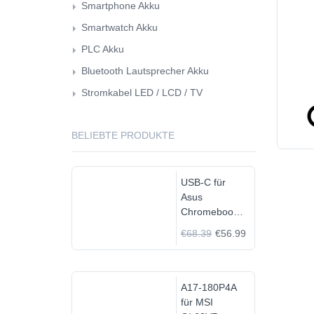
Smartphone Akku
Smartwatch Akku
PLC Akku
Bluetooth Lautsprecher Akku
Stromkabel LED / LCD / TV
BELIEBTE PRODUKTE
USB-C für
Asus
Chromebook
C523N
€68.39
€56.99
C523NA-
DH02
A17-180P4A
für MSI