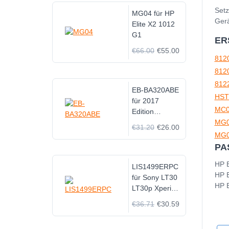
Setz
MG04 für HP
Gerä
Elite X2 1012
G1
ER
€66.00
€55.00
812
812
812
EB-BA320ABE
HST
für 2017
MC0
Edition
Samsung
MG
€31.20
€26.00
GALAXY A3
MG0
A320
PA
HP E
LIS1499ERPC
HP E
für Sony LT30
HP E
LT30p Xperia
T Xperia TL
€36.71
€30.59
BDRG