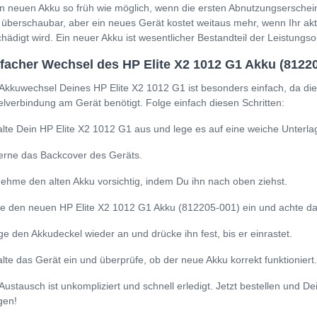
n neuen Akku so früh wie möglich, wenn die ersten Abnutzungserschein
 überschaubar, aber ein neues Gerät kostet weitaus mehr, wenn Ihr a
hädigt wird. Ein neuer Akku ist wesentlicher Bestandteil der Leistung
facher Wechsel des HP Elite X2 1012 G1 Akku (8122
Akkuwechsel Deines HP Elite X2 1012 G1 ist besonders einfach, da di
lverbindung am Gerät benötigt. Folge einfach diesen Schritten:
lte Dein HP Elite X2 1012 G1 aus und lege es auf eine weiche Unterla
erne das Backcover des Geräts.
ehme den alten Akku vorsichtig, indem Du ihn nach oben ziehst.
e den neuen HP Elite X2 1012 G1 Akku (812205-001) ein und achte darau
ge den Akkudeckel wieder an und drücke ihn fest, bis er einrastet.
lte das Gerät ein und überprüfe, ob der neue Akku korrekt funktioniert.
Austausch ist unkompliziert und schnell erledigt. Jetzt bestellen und D
gen!