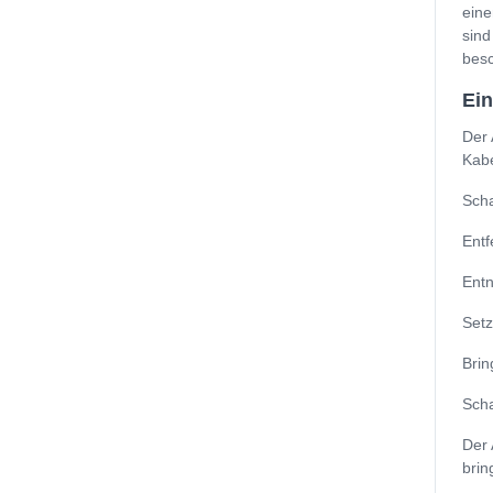
eine
sind
besc
Ein
Der 
Kabe
Scha
Entf
Entn
Setz
Brin
Scha
Der 
brin