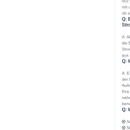
001“
mit 
ob s
Q: 
Str
A: A
die 
Stro
aus 
Q: 
A: E
der 
Auße
Ihre
nahe
benu
Q: 
Sc
St