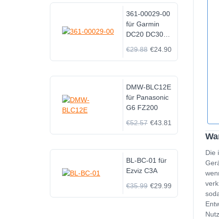
361-00029-00
für Garmin
DC20 DC30
DC40
€29.88
€24.90
DMW-BLC12E
für Panasonic
G6 FZ200
€52.57
€43.81
Wan
Die 
BL-BC-01 für
Gerä
Ezviz C3A
wenn
verk
€35.99
€29.99
soda
Entw
Nutz