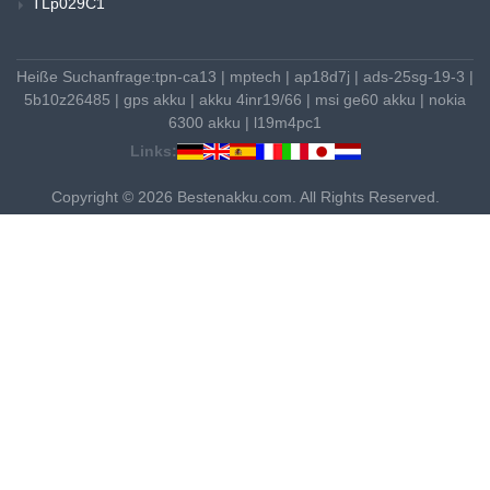
TLp029C1
Heiße Suchanfrage:
tpn-ca13
|
mptech
|
ap18d7j
|
ads-25sg-19-3
|
5b10z26485
|
gps akku
|
akku 4inr19/66
|
msi ge60 akku
|
nokia
6300 akku
|
l19m4pc1
Links:
Copyright © 2026 Bestenakku.com. All Rights Reserved.