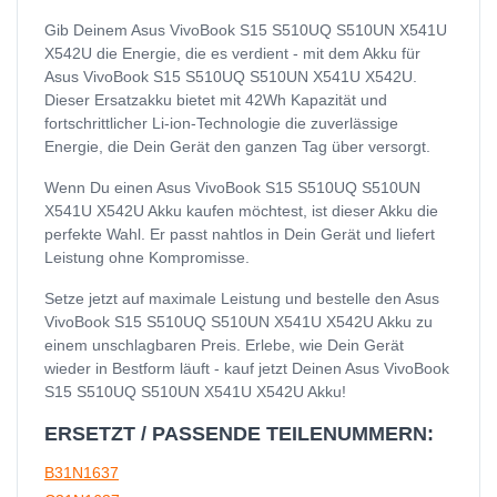
Gib Deinem Asus VivoBook S15 S510UQ S510UN X541U
X542U die Energie, die es verdient - mit dem Akku für
Asus VivoBook S15 S510UQ S510UN X541U X542U.
Dieser Ersatzakku bietet mit 42Wh Kapazität und
fortschrittlicher Li-ion-Technologie die zuverlässige
Energie, die Dein Gerät den ganzen Tag über versorgt.
Wenn Du einen Asus VivoBook S15 S510UQ S510UN
X541U X542U Akku kaufen möchtest, ist dieser Akku die
perfekte Wahl. Er passt nahtlos in Dein Gerät und liefert
Leistung ohne Kompromisse.
Setze jetzt auf maximale Leistung und bestelle den Asus
VivoBook S15 S510UQ S510UN X541U X542U Akku zu
einem unschlagbaren Preis. Erlebe, wie Dein Gerät
wieder in Bestform läuft - kauf jetzt Deinen Asus VivoBook
S15 S510UQ S510UN X541U X542U Akku!
ERSETZT / PASSENDE TEILENUMMERN:
B31N1637