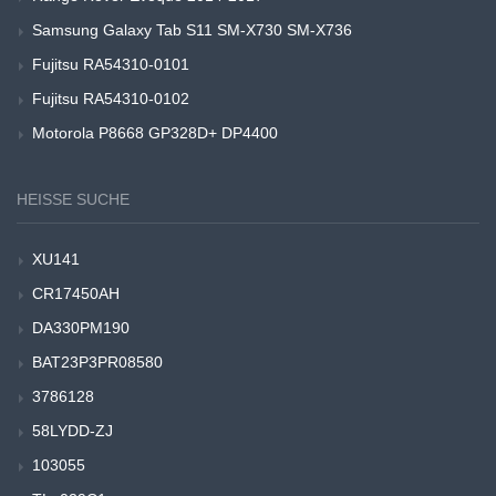
Samsung Galaxy Tab S11 SM-X730 SM-X736
Fujitsu RA54310-0101
Fujitsu RA54310-0102
Motorola P8668 GP328D+ DP4400
HEISSE SUCHE
XU141
CR17450AH
DA330PM190
BAT23P3PR08580
3786128
58LYDD-ZJ
103055