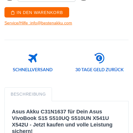
IN DEN WARENKORB
Service/Hilfe :info@bestenakku.com
BESCHREIBUNG
Asus Akku C31N1637 für Dein Asus
VivoBook S15 S510UQ S510UN X541U
X542U - Jetzt kaufen und volle Leistung
sichern!