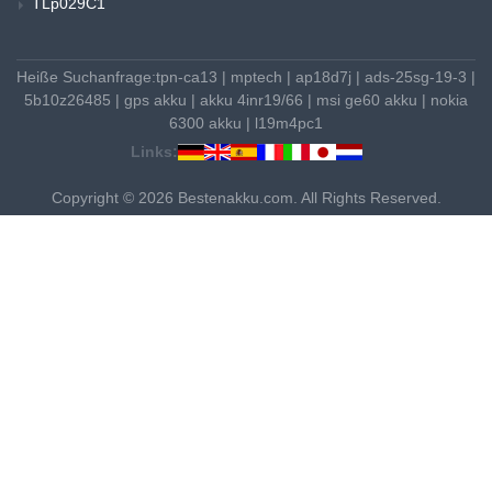
TLp029C1
Heiße Suchanfrage:
tpn-ca13
|
mptech
|
ap18d7j
|
ads-25sg-19-3
|
5b10z26485
|
gps akku
|
akku 4inr19/66
|
msi ge60 akku
|
nokia
6300 akku
|
l19m4pc1
Links:
Copyright © 2026 Bestenakku.com. All Rights Reserved.