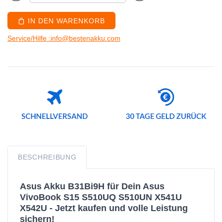
IN DEN WARENKORB
Service/Hilfe :info@bestenakku.com
BESCHREIBUNG
Asus Akku B31Bi9H für Dein Asus
VivoBook S15 S510UQ S510UN X541U
X542U - Jetzt kaufen und volle Leistung
sichern!