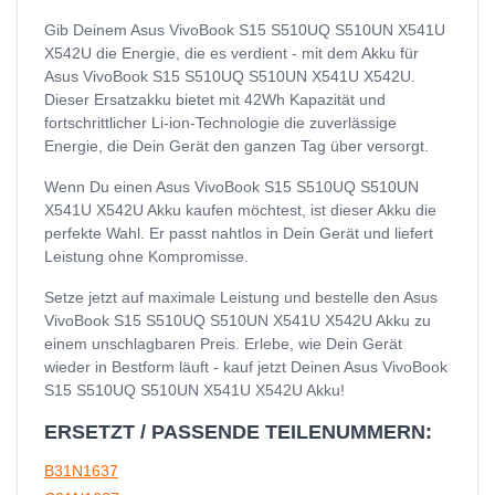
Gib Deinem Asus VivoBook S15 S510UQ S510UN X541U
X542U die Energie, die es verdient - mit dem Akku für
Asus VivoBook S15 S510UQ S510UN X541U X542U.
Dieser Ersatzakku bietet mit 42Wh Kapazität und
fortschrittlicher Li-ion-Technologie die zuverlässige
Energie, die Dein Gerät den ganzen Tag über versorgt.
Wenn Du einen Asus VivoBook S15 S510UQ S510UN
X541U X542U Akku kaufen möchtest, ist dieser Akku die
perfekte Wahl. Er passt nahtlos in Dein Gerät und liefert
Leistung ohne Kompromisse.
Setze jetzt auf maximale Leistung und bestelle den Asus
VivoBook S15 S510UQ S510UN X541U X542U Akku zu
einem unschlagbaren Preis. Erlebe, wie Dein Gerät
wieder in Bestform läuft - kauf jetzt Deinen Asus VivoBook
S15 S510UQ S510UN X541U X542U Akku!
ERSETZT / PASSENDE TEILENUMMERN:
B31N1637