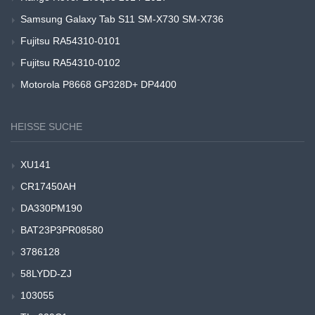
Samsung Galaxy Tab S11 SM-X730 SM-X736
Fujitsu RA54310-0101
Fujitsu RA54310-0102
Motorola P8668 GP328D+ DP4400
HEISSE SUCHE
XU141
CR17450AH
DA330PM190
BAT23P3PR08580
3786128
58LYDD-ZJ
103055