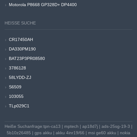
Motorola P8668 GP328D+ DP4400
HEISSE SUCHE
CR17450AH
DA330PM190
BAT23P3PR08580
3786128
58LYDD-ZJ
S6509
103055
TLp029C1
Heiße Suchanfrage:
tpn-ca13
|
mptech
|
ap18d7j
|
ads-25sg-19-3
|
5b10z26485
|
gps akku
|
akku 4inr19/66
|
msi ge60 akku
|
nokia