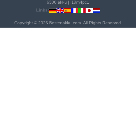
6300 akku
|
l19m4pc1
Links:
Copyright © 2026 Bestenakku.com. All Rights Reserved.