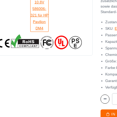
zusätzlic
sowie das
Standard-
Zustan
SKU:
E
Passen
Kapazi
Spannu
Chemisc
Größe
Farbe:
Kompat
Garant
Verfügb
IN