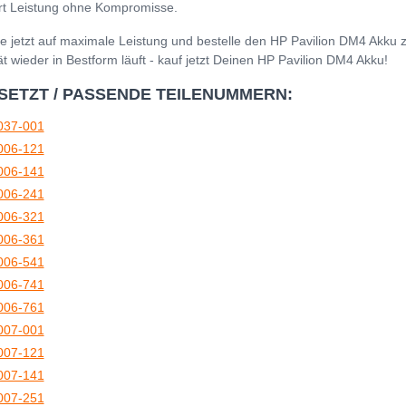
ert Leistung ohne Kompromisse.
e jetzt auf maximale Leistung und bestelle den HP Pavilion DM4 Akku 
t wieder in Bestform läuft - kauf jetzt Deinen HP Pavilion DM4 Akku!
SETZT / PASSENDE TEILENUMMERN:
037-001
006-121
006-141
006-241
006-321
006-361
006-541
006-741
006-761
007-001
007-121
007-141
007-251