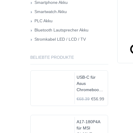
Smartphone Akku
Smartwatch Akku
PLC Akku
Bluetooth Lautsprecher Akku
Stromkabel LED / LCD / TV
BELIEBTE PRODUKTE
USB-C für
Asus
Chromebook
C523N
€68.39
€56.99
C523NA-
DH02
A17-180P4A
für MSI