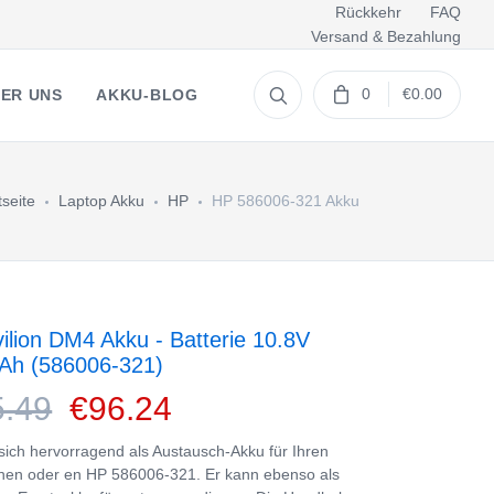
Rückkehr
FAQ
Versand & Bezahlung
0
€0.00
ER UNS
AKKU-BLOG
tseite
Laptop Akku
HP
HP 586006-321 Akku
ilion DM4 Akku - Batterie 10.8V
Ah (586006-321)
5.49
€96.24
 sich hervorragend als Austausch-Akku für Ihren
nen oder en HP 586006-321. Er kann ebenso als