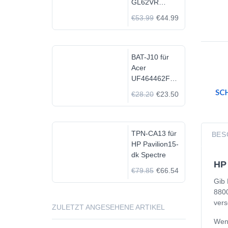
GL62VR
7FRX-1008 i7-
€53.99
€44.99
7700HQ GTX
1060
BAT-J10 für
Acer
UF464462F
1S2P
€28.20
€23.50
TPN-CA13 für
BES
HP Pavilion15-
dk Spectre
HP 
€79.85
€66.54
Gib 
8800
vers
ZULETZT ANGESEHENE ARTIKEL
Wenn