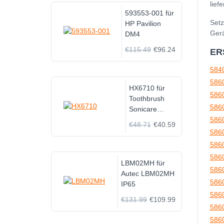
lief
593553-001 für
Setz
HP Pavilion
Gerä
DM4
€115.49
€96.24
ER
584
586
HX6710 für
586
Toothbrush
586
Sonicare
Charger base
586
€48.71
€40.59
586
586
586
LBM02MH für
586
Autec LBM02MH
586
IP65
586
€131.99
€109.99
586
586