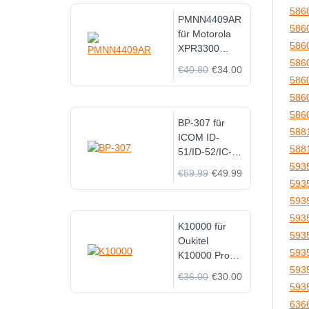
586
PMNN4409AR
586
für Motorola
586
XPR3300
XPR3500
586
€40.80
€34.00
XPR3300e
586
XPR7350
586
XPR7550
586
BP-307 für
588
ICOM ID-
588
51/ID-52/IC-
705
593
€59.99
€49.99
593
593
593
K10000 für
593
Oukitel
593
K10000 Pro
Phone
593
€36.00
€30.00
593
636