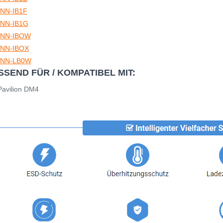
NN-IB1F
NN-IB1G
NN-IBOW
NN-IBOX
NN-LB0W
SSEND FÜR / KOMPATIBEL MIT:
avilion DM4