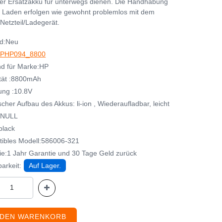
her Ersatzakku für unterwegs dienen. Die Handhabung
 Laden erfolgen wie gewohnt problemlos mit dem
Netzteil/Ladegerät.
d:Neu
PHP094_8800
d für Marke:HP
tät :8800mAh
ng :10.8V
her Aufbau des Akkus: li-ion , Wiederaufladbar, leicht
:NULL
black
ibles Modell:586006-321
ie:1 Jahr Garantie und 30 Tage Geld zurück
arkeit:
Auf Lager.
 DEN WARENKORB