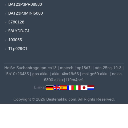
BAT23P3PR08580
BAT23P3MINI5060
3786128
58LYDD-ZJ
103055
TLp029C1
Heiße Suchanfrage:
tpn-ca13
|
mptech
|
ap18d7j
|
ads-25sg-19-3
|
5b10z26485
|
gps akku
|
akku 4inr19/66
|
msi ge60 akku
|
nokia
6300 akku
|
l19m4pc1
Links:
Copyright © 2026 Bestenakku.com. All Rights Reserved.