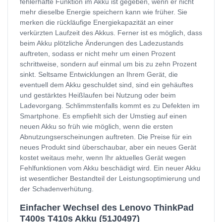
fehlerhafte Funktion im Akku ist gegeben, wenn er nicht
mehr dieselbe Energie speichern kann wie früher. Sie
merken die rückläufige Energiekapazität an einer
verkürzten Laufzeit des Akkus. Ferner ist es möglich, dass
beim Akku plötzliche Änderungen des Ladezustands
auftreten, sodass er nicht mehr um einen Prozent
schrittweise, sondern auf einmal um bis zu zehn Prozent
sinkt. Seltsame Entwicklungen an Ihrem Gerät, die
eventuell dem Akku geschuldet sind, sind ein gehäuftes
und gestärktes Heißlaufen bei Nutzung oder beim
Ladevorgang. Schlimmstenfalls kommt es zu Defekten im
Smartphone. Es empfiehlt sich der Umstieg auf einen
neuen Akku so früh wie möglich, wenn die ersten
Abnutzungserscheinungen auftreten. Die Preise für ein
neues Produkt sind überschaubar, aber ein neues Gerät
kostet weitaus mehr, wenn Ihr aktuelles Gerät wegen
Fehlfunktionen vom Akku beschädigt wird. Ein neuer Akku
ist wesentlicher Bestandteil der Leistungsoptimierung und
der Schadenverhütung.
Einfacher Wechsel des Lenovo ThinkPad
T400s T410s Akku (51J0497)