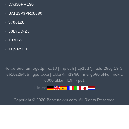
DA330PM190
BAT23P3PR08580
3786128
58LYDD-ZJ
103055
TLp029C1
Heiße Suchanfrage:
tpn-ca13
|
mptech
|
ap18d7j
|
ads-25sg-19-3
|
5b10z26485
|
gps akku
|
akku 4inr19/66
|
msi ge60 akku
|
nokia
6300 akku
|
l19m4pc1
Links:
Copyright © 2026 Bestenakku.com. All Rights Reserved.