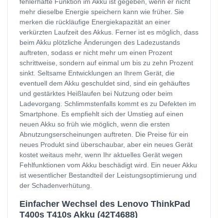
fehlerhafte Funktion im Akku ist gegeben, wenn er nicht
mehr dieselbe Energie speichern kann wie früher. Sie
merken die rückläufige Energiekapazität an einer
verkürzten Laufzeit des Akkus. Ferner ist es möglich, dass
beim Akku plötzliche Änderungen des Ladezustands
auftreten, sodass er nicht mehr um einen Prozent
schrittweise, sondern auf einmal um bis zu zehn Prozent
sinkt. Seltsame Entwicklungen an Ihrem Gerät, die
eventuell dem Akku geschuldet sind, sind ein gehäuftes
und gestärktes Heißlaufen bei Nutzung oder beim
Ladevorgang. Schlimmstenfalls kommt es zu Defekten im
Smartphone. Es empfiehlt sich der Umstieg auf einen
neuen Akku so früh wie möglich, wenn die ersten
Abnutzungserscheinungen auftreten. Die Preise für ein
neues Produkt sind überschaubar, aber ein neues Gerät
kostet weitaus mehr, wenn Ihr aktuelles Gerät wegen
Fehlfunktionen vom Akku beschädigt wird. Ein neuer Akku
ist wesentlicher Bestandteil der Leistungsoptimierung und
der Schadenverhütung.
Einfacher Wechsel des Lenovo ThinkPad
T400s T410s Akku (42T4688)