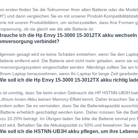
m ersten finden Sie die Teilnummer Ihrer alten Batterie oder die Mo
“) und dann vergleichen Sie es mit unserer Produkt-Kompatibilitätstabel
erie mit unsren Produktbildern, um sicherzustellen, dass Ihre Formen gl
spannung, ob sie gleich wie die alte Batterie ist.
Brauche ich die Hp Envy 15-3000 15-3012TX akku wechseln z
omversorgung verbindet?
llgemein gesagt wird es keine Schäden entstehen, wenn Sie den Lapto
Batterie entfernt wird. Die Batterie wird nicht mehr geladen, wenn sie v
mversorgungssystem eingeschaltet werden. Allerdings sollten Sie am b
Ihrem Laptop herausnehmen, wenn Ihr Laptop für lange Zeit gearbeit
Wie soll ich die Hp Envy 15-3000 15-3012TX akku richtig lad
s ist unnötig, dass Sie beim ersten Gebrauch die HP HSTNN-UB3H batt
Lithium-Ionen-Akku keinen Memory-Effekt kennt. Daher brauchen Sie s
rdem sollen Sie es vermeiden, dass Sie die Batteriekapazität ausschöp
 Batterie erheblich geschädigt werden kann. Daher müssen Sie die Bat
zu 10-20% beträgt. Im Übrigen laden Sie bitte die Batterie einmal pro M
tzt wird. Behalten Sie die Akkukapazität zu 50% und bewahren Sie sie
Wie soll ich die HSTNN-UB3H akku pflegen, um ihre Lebens