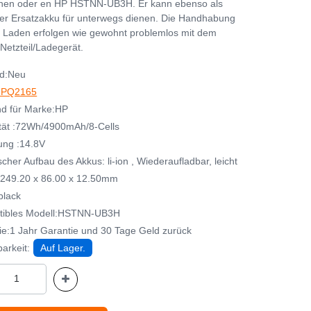
nen oder en HP HSTNN-UB3H. Er kann ebenso als
her Ersatzakku für unterwegs dienen. Die Handhabung
 Laden erfolgen wie gewohnt problemlos mit dem
Netzteil/Ladegerät.
d:Neu
HPQ2165
d für Marke:HP
tät :72Wh/4900mAh/8-Cells
ng :14.8V
her Aufbau des Akkus: li-ion , Wiederaufladbar, leicht
249.20 x 86.00 x 12.50mm
black
tibles Modell:HSTNN-UB3H
ie:1 Jahr Garantie und 30 Tage Geld zurück
arkeit:
Auf Lager.