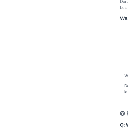
Der 
Leis
Wan
S
D
la
Q: 