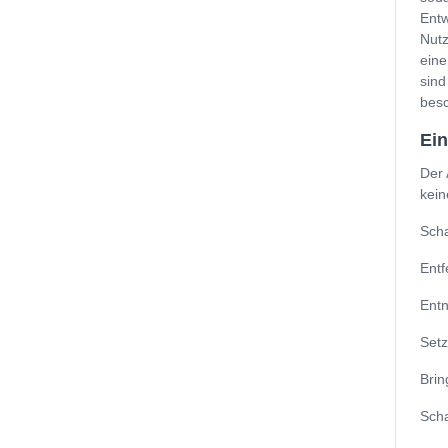
Entw
Nutz
eine
sind
besc
Ei
Der 
kein
Scha
Entf
Entn
Setz
Brin
Scha