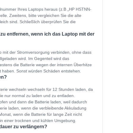
dellnummer Ihres Laptops heraus (z.B „HP HSTNN-
le. Zweitens, bitte vergleichen Sie die alte
eich sind. Schließlich überprüfen Sie die
u entfernen, wenn ich das Laptop mit der
p mit der Stromversorgung verbinden, ohne dass
ollgeladen wird. Im Gegenteil wird das
estens die Batterie wegen der internen Überhitze
et haben. Sonst würden Schäden entstehen.
en?
erie wechseln wechseln für 12 Stunden laden, da
ie nur normal zu laden und zu entladen.
fen und dann die Batterie laden, weil dadurch
terie laden, wenn die verbleibende Akkuladung
onat, wenn die Batterie für lange Zeit nicht
 in einer trocknen und kühlen Umgebung.
dauer zu verlängern?