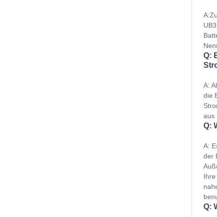
A:Zu
UB3H
Batt
Nenn
Q: 
Str
A: A
die 
Stro
aus 
Q: 
A: E
der 
Auße
Ihre
nahe
benu
Q: 