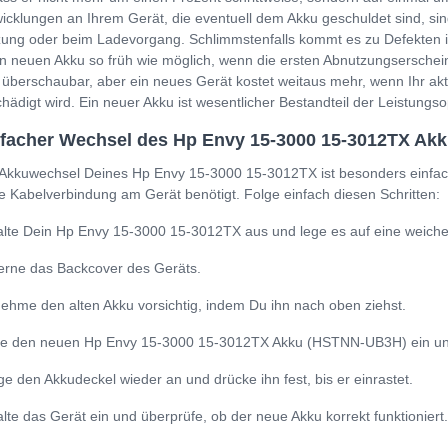
icklungen an Ihrem Gerät, die eventuell dem Akku geschuldet sind, sin
ung oder beim Ladevorgang. Schlimmstenfalls kommt es zu Defekten i
n neuen Akku so früh wie möglich, wenn die ersten Abnutzungserschein
 überschaubar, aber ein neues Gerät kostet weitaus mehr, wenn Ihr a
hädigt wird. Ein neuer Akku ist wesentlicher Bestandteil der Leistung
nfacher Wechsel des Hp Envy 15-3000 15-3012TX A
Akkuwechsel Deines Hp Envy 15-3000 15-3012TX ist besonders einfach
e Kabelverbindung am Gerät benötigt. Folge einfach diesen Schritten:
lte Dein Hp Envy 15-3000 15-3012TX aus und lege es auf eine weiche
erne das Backcover des Geräts.
ehme den alten Akku vorsichtig, indem Du ihn nach oben ziehst.
e den neuen Hp Envy 15-3000 15-3012TX Akku (HSTNN-UB3H) ein und ac
ge den Akkudeckel wieder an und drücke ihn fest, bis er einrastet.
lte das Gerät ein und überprüfe, ob der neue Akku korrekt funktioniert.