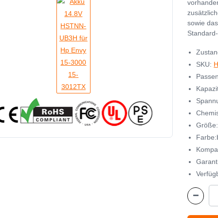
vorhande
zusätzlic
sowie das
Standard-
Zustan
SKU:
Passen
Kapazi
Spannu
Chemisc
Größe:
Farbe:
Kompa
Garant
Verfügb