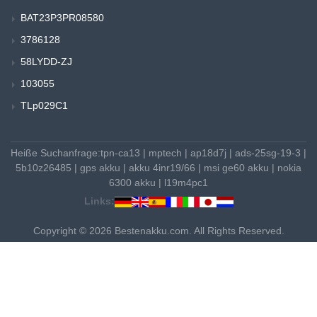
BAT23P3PR08580
3786128
58LYDD-ZJ
103055
TLp029C1
Heiße Suchanfrage:
tpn-ca13
|
mptech
|
ap18d7j
|
ads-25sg-19-3
|
5b10z26485
|
gps akku
|
akku 4inr19/66
|
msi ge60 akku
|
nokia
6300 akku
|
l19m4pc1
Links:
Copyright © 2026 Bestenakku.com. All Rights Reserved.