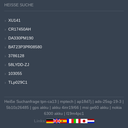
HEISSE SUCHE
XU141
CR17450AH
DA330PM190
BAT23P3PR08580
3786128
58LYDD-ZJ
103055
TLp029C1
Heiße Suchanfrage:
tpn-ca13
|
mptech
|
ap18d7j
|
ads-25sg-19-3
|
5b10z26485
|
gps akku
|
akku 4inr19/66
|
msi ge60 akku
|
nokia
6300 akku
|
l19m4pc1
Links: