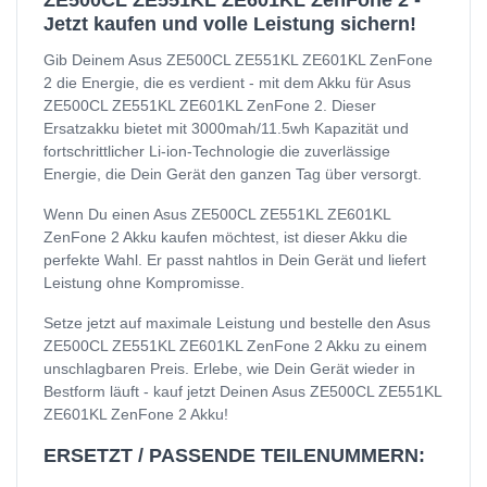
ZE500CL ZE551KL ZE601KL ZenFone 2 -
Jetzt kaufen und volle Leistung sichern!
Gib Deinem Asus ZE500CL ZE551KL ZE601KL ZenFone
2 die Energie, die es verdient - mit dem Akku für Asus
ZE500CL ZE551KL ZE601KL ZenFone 2. Dieser
Ersatzakku bietet mit 3000mah/11.5wh Kapazität und
fortschrittlicher Li-ion-Technologie die zuverlässige
Energie, die Dein Gerät den ganzen Tag über versorgt.
Wenn Du einen Asus ZE500CL ZE551KL ZE601KL
ZenFone 2 Akku kaufen möchtest, ist dieser Akku die
perfekte Wahl. Er passt nahtlos in Dein Gerät und liefert
Leistung ohne Kompromisse.
Setze jetzt auf maximale Leistung und bestelle den Asus
ZE500CL ZE551KL ZE601KL ZenFone 2 Akku zu einem
unschlagbaren Preis. Erlebe, wie Dein Gerät wieder in
Bestform läuft - kauf jetzt Deinen Asus ZE500CL ZE551KL
ZE601KL ZenFone 2 Akku!
ERSETZT / PASSENDE TEILENUMMERN: