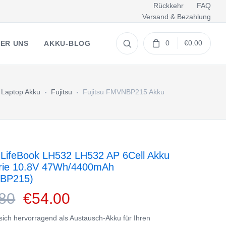
Rückkehr
FAQ
Versand & Bezahlung
0
€0.00
ER UNS
AKKU-BLOG
Laptop Akku
Fujitsu
Fujitsu FMVNBP215 Akku
u LifeBook LH532 LH532 AP 6Cell Akku
erie 10.8V 47Wh/4400mAh
BP215)
80
€54.00
 sich hervorragend als Austausch-Akku für Ihren