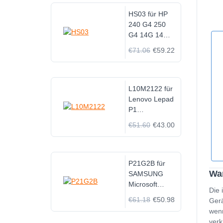
HS03 für HP
240 G4 250
G4 14G 14Q
15G 15Q
€71.06
€59.22
L10M2122 für
Lenovo Lepad
P1
2ICP5/57/128
€51.60
€43.00
Series
P21G2B für
Wan
SAMSUNG
Microsoft
Die 
Surface Pro 3
€61.18
€50.98
Gerä
Surface2/RT2
wenn
1572 Pluto
verk