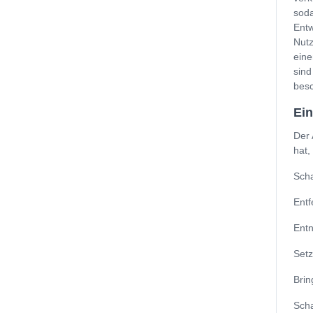
soda
Entw
Nutz
eine
sind
besc
Ein
Der 
hat,
Scha
Entf
Entn
Setz
Brin
Scha