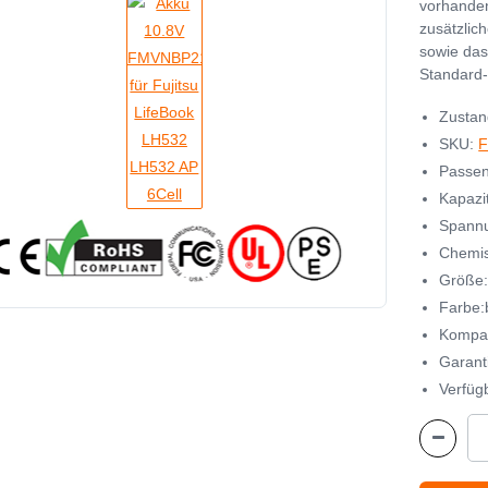
vorhande
zusätzlic
sowie das
Standard-
Zustan
SKU:
F
Passen
Kapazi
Spannu
Chemisc
Größe:
Farbe:
Kompa
Garant
Verfügb