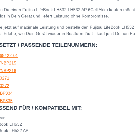
 Du einen Fujitsu LifeBook LH532 LH532 AP 6Cell Akku kaufen möchtest
los in Dein Gerät und liefert Leistung ohne Kompromisse.
e jetzt auf maximale Leistung und bestelle den Fujitsu LifeBook LH5
s. Erlebe, wie Dein Gerät wieder in Bestform läuft - kauf jetzt Deinen 
SETZT / PASSENDE TEILENUMMERN:
68422-01
NBP215
NBP216
0271
0272
BP334
BP335
SSEND FÜR / KOMPATIBEL MIT:
tsu:
eBook LH532
eBook LH532 AP