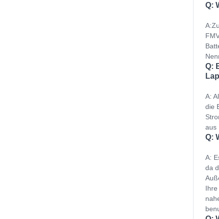
Q: 
A:Zu
FMVN
Batt
Nenn
Q: 
Lap
A: A
die 
Stro
aus 
Q: 
A: E
da d
Auße
Ihre
nahe
benu
Q: 