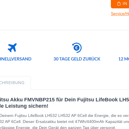
IN
Service/H
CHREIBUNG
itsu Akku FMVNBP215 für Dein Fujitsu LifeBook LH53
le Leistung sichern!
Deinem Fujitsu LifeBook LH532 LH532 AP 6Cell die Energie, die es verd
2 AP 6Cell. Dieser Ersatzakku bietet mit 47Wh/4400mAh Kapazität und fo
rlässige Energie, die Dein Gerät den ganzen Tag über versorgt.