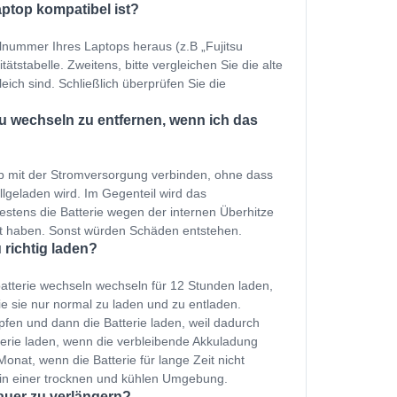
aptop kompatibel ist?
llnummer Ihres Laptops heraus (z.B „Fujitsu
stabelle. Zweitens, bitte vergleichen Sie die alte
eich sind. Schließlich überprüfen Sie die
u wechseln zu entfernen, wenn ich das
p mit der Stromversorgung verbinden, ohne dass
ollgeladen wird. Im Gegenteil wird das
estens die Batterie wegen der internen Überhitze
et haben. Sonst würden Schäden entstehen.
 richtig laden?
atterie wechseln wechseln für 12 Stunden laden,
e sie nur normal zu laden und zu entladen.
fen und dann die Batterie laden, weil dadurch
terie laden, wenn die verbleibende Akkuladung
onat, wenn die Batterie für lange Zeit nicht
 in einer trocknen und kühlen Umgebung.
auer zu verlängern?