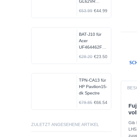
GL62VR
7FRX-1008 i7-
€53.99
€44.99
7700HQ GTX
1060
BAT-J10 für
Acer
UF464462F
1S2P
€28.20
€23.50
TPN-CA13 für
HP Pavilion15-
BES
dk Spectre
€79.85
€66.54
Fuj
vol
Gib 
ZULETZT ANGESEHENE ARTIKEL
LH53
zuve