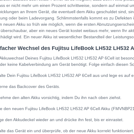
ss er nicht mehr um einen Prozent schrittweise, sondern auf einmal um
icklungen an Ihrem Gerät, die eventuell dem Akku geschuldet sind, sin
ung oder beim Ladevorgang. Schlimmstenfalls kommt es zu Defekten i
n neuen Akku so früh wie möglich, wenn die ersten Abnutzungserschein
 überschaubar, aber ein neues Gerät kostet weitaus mehr, wenn Ihr a
hädigt wird. Ein neuer Akku ist wesentlicher Bestandteil der Leistung
facher Wechsel des Fujitsu LifeBook LH532 LH532 
Akkuwechsel Deines Fujitsu LifeBook LH532 LH532 AP 6Cell ist besond
 der keine Kabelverbindung am Gerät benötigt. Folge einfach diesen Sch
lte Dein Fujitsu LifeBook LH532 LH532 AP 6Cell aus und lege es auf e
erne das Backcover des Geräts.
ehme den alten Akku vorsichtig, indem Du ihn nach oben ziehst.
e den neuen Fujitsu LifeBook LH532 LH532 AP 6Cell Akku (FMVNBP215) e
ge den Akkudeckel wieder an und drücke ihn fest, bis er einrastet.
lte das Gerät ein und überprüfe, ob der neue Akku korrekt funktioniert.