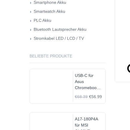
Smartphone Akku
Smartwatch Akku
PLC Akku
Bluetooth Lautsprecher Akku
Stromkabel LED / LCD / TV
BELIEBTE PRODUKTE
USB-C für
Asus
Chromebook
C523N
€68.39
€56.99
C523NA-
DH02
A17-180P4A
für MSI