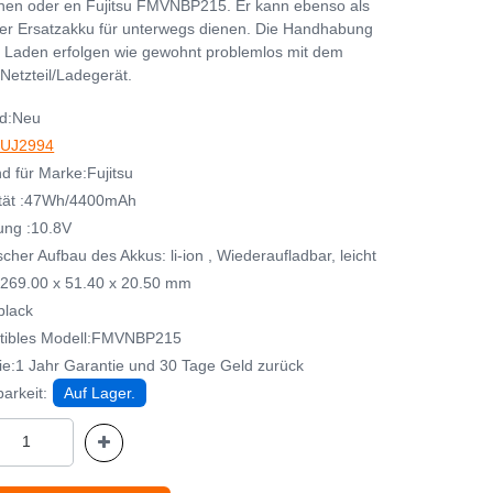
nen oder en Fujitsu FMVNBP215. Er kann ebenso als
her Ersatzakku für unterwegs dienen. Die Handhabung
 Laden erfolgen wie gewohnt problemlos mit dem
Netzteil/Ladegerät.
d:Neu
UJ2994
d für Marke:Fujitsu
tät :47Wh/4400mAh
ng :10.8V
her Aufbau des Akkus: li-ion , Wiederaufladbar, leicht
269.00 x 51.40 x 20.50 mm
black
tibles Modell:FMVNBP215
ie:1 Jahr Garantie und 30 Tage Geld zurück
arkeit:
Auf Lager.