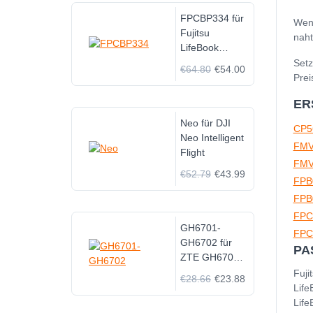
FPCBP334 für
Wenn
Fujitsu
naht
LifeBook
LH532 LH532
Setz
€64.80
€54.00
AP 6Cell
Prei
ER
Neo für DJI
CP5
Neo Intelligent
FMV
Flight
FMV
€52.79
€43.99
FPB
FPB
FPC
GH6701-
FPC
GH6702 für
PA
ZTE GH6701-
GH6702
Fuji
€28.66
€23.88
Lif
Lif