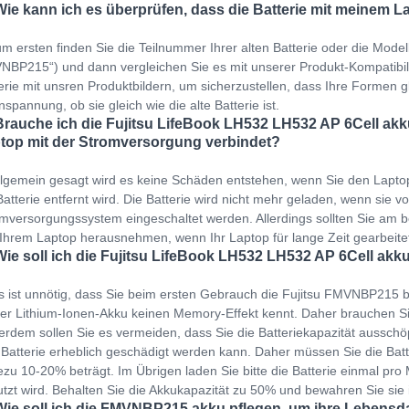
Wie kann ich es überprüfen, dass die Batterie mit meinem L
m ersten finden Sie die Teilnummer Ihrer alten Batterie oder die Mode
BP215“) und dann vergleichen Sie es mit unserer Produkt-Kompatibilität
erie mit unsren Produktbildern, um sicherzustellen, dass Ihre Formen gl
spannung, ob sie gleich wie die alte Batterie ist.
Brauche ich die Fujitsu LifeBook LH532 LH532 AP 6Cell akk
top mit der Stromversorgung verbindet?
llgemein gesagt wird es keine Schäden entstehen, wenn Sie den Lapto
Batterie entfernt wird. Die Batterie wird nicht mehr geladen, wenn sie v
mversorgungssystem eingeschaltet werden. Allerdings sollten Sie am b
Ihrem Laptop herausnehmen, wenn Ihr Laptop für lange Zeit gearbeit
Wie soll ich die Fujitsu LifeBook LH532 LH532 AP 6Cell akku
s ist unnötig, dass Sie beim ersten Gebrauch die Fujitsu FMVNBP215 b
er Lithium-Ionen-Akku keinen Memory-Effekt kennt. Daher brauchen Si
rdem sollen Sie es vermeiden, dass Sie die Batteriekapazität ausschöp
 Batterie erheblich geschädigt werden kann. Daher müssen Sie die Bat
zu 10-20% beträgt. Im Übrigen laden Sie bitte die Batterie einmal pro M
tzt wird. Behalten Sie die Akkukapazität zu 50% und bewahren Sie sie
Wie soll ich die FMVNBP215 akku pflegen, um ihre Lebensd