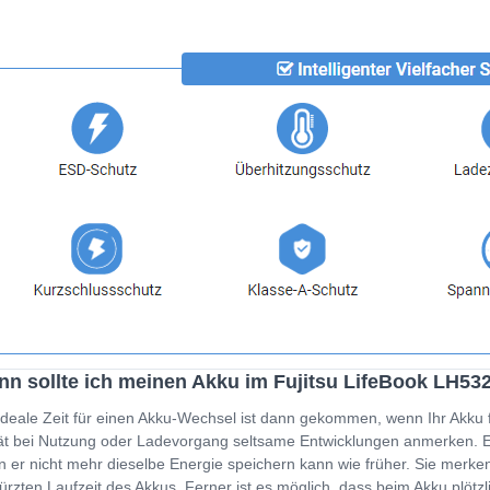
n sollte ich meinen Akku im Fujitsu LifeBook LH53
ideale Zeit für einen Akku-Wechsel ist dann gekommen, wenn Ihr Akku 
t bei Nutzung oder Ladevorgang seltsame Entwicklungen anmerken. Ein
 er nicht mehr dieselbe Energie speichern kann wie früher. Sie merken
ürzten Laufzeit des Akkus. Ferner ist es möglich, dass beim Akku plöt