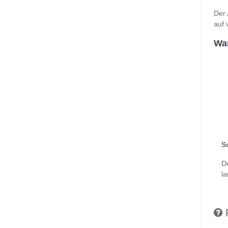
Der 
auf 
Wan
S
D
la