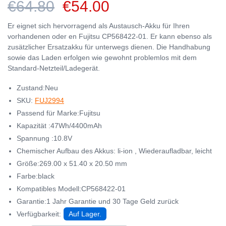
€64.80
€54.00
Er eignet sich hervorragend als Austausch-Akku für Ihren
vorhandenen oder en Fujitsu CP568422-01. Er kann ebenso als
zusätzlicher Ersatzakku für unterwegs dienen. Die Handhabung
sowie das Laden erfolgen wie gewohnt problemlos mit dem
Standard-Netzteil/Ladegerät.
Zustand:Neu
SKU:
FUJ2994
Passend für Marke:Fujitsu
Kapazität :47Wh/4400mAh
Spannung :10.8V
Chemischer Aufbau des Akkus: li-ion , Wiederaufladbar, leicht
Größe:269.00 x 51.40 x 20.50 mm
Farbe:black
Kompatibles Modell:CP568422-01
Garantie:1 Jahr Garantie und 30 Tage Geld zurück
Verfügbarkeit:
Auf Lager.