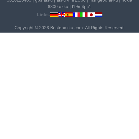
6300 akku
|
l19m4pc1
Links:
Copyright © 2026 Bestenakku.com. All Rights Reserved.