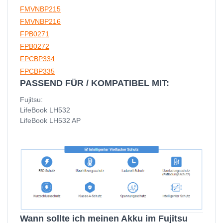
FMVNBP215
FMVNBP216
FPB0271
FPB0272
FPCBP334
FPCBP335
PASSEND FÜR / KOMPATIBEL MIT:
Fujitsu:
LifeBook LH532
LifeBook LH532 AP
Wann sollte ich meinen Akku im Fujitsu