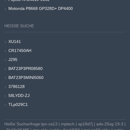
Motorola P8668 GP328D+ DP4400
HEISSE SUCHE
XU141
CR17450AH
J295
BAT23P3PR08580
BAT23P3MINI5060
3786128
58LYDD-ZJ
TLp029C1
Heiße Suchanfrage:
tpn-ca13
|
mptech
|
ap18d7j
|
ads-25sg-19-3
|
5b10z26485
|
gps akku
|
akku 4inr19/66
|
msi ge60 akku
|
nokia