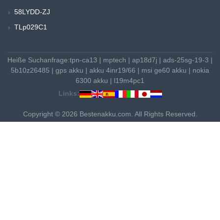
58LYDD-ZJ
TLp029C1
Heiße Suchanfrage:
tpn-ca13
|
mptech
|
ap18d7j
|
ads-25sg-19-3
|
5b10z26485
|
gps akku
|
akku 4inr19/66
|
msi ge60 akku
|
nokia
6300 akku
|
l19m4pc1
Links:
Copyright © 2026 Bestenakku.com. All Rights Reserved.