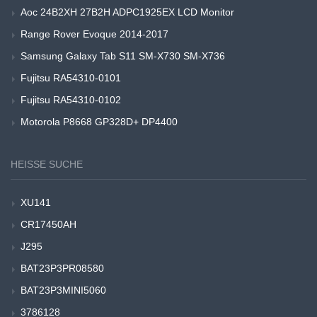
Aoc 24B2XH 27B2H ADPC1925EX LCD Monitor
Range Rover Evoque 2014-2017
Samsung Galaxy Tab S11 SM-X730 SM-X736
Fujitsu RA54310-0101
Fujitsu RA54310-0102
Motorola P8668 GP328D+ DP4400
HEISSE SUCHE
XU141
CR17450AH
J295
BAT23P3PR08580
BAT23P3MINI5060
3786128