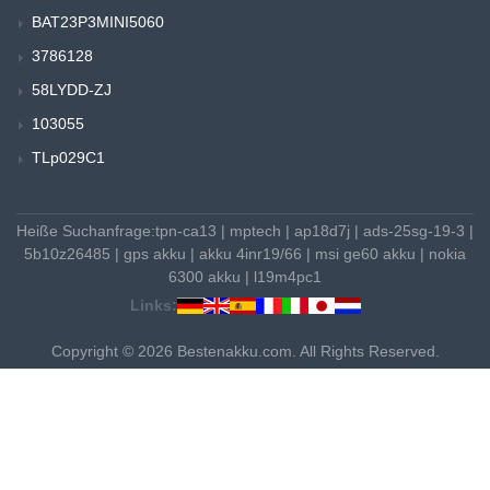
BAT23P3MINI5060
3786128
58LYDD-ZJ
103055
TLp029C1
Heiße Suchanfrage:
tpn-ca13
|
mptech
|
ap18d7j
|
ads-25sg-19-3
|
5b10z26485
|
gps akku
|
akku 4inr19/66
|
msi ge60 akku
|
nokia
6300 akku
|
l19m4pc1
Links:
Copyright © 2026 Bestenakku.com. All Rights Reserved.