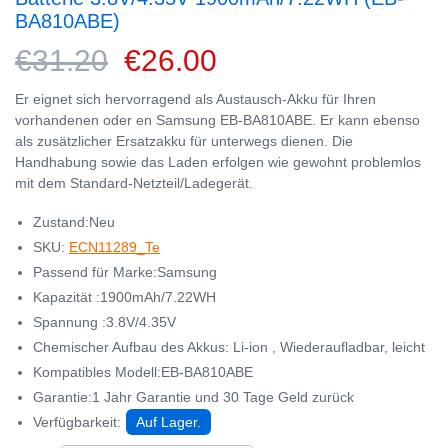
BA810ABE)
€31.20
€26.00
Er eignet sich hervorragend als Austausch-Akku für Ihren
vorhandenen oder en Samsung EB-BA810ABE. Er kann ebenso
als zusätzlicher Ersatzakku für unterwegs dienen. Die
Handhabung sowie das Laden erfolgen wie gewohnt problemlos
mit dem Standard-Netzteil/Ladegerät.
Zustand:Neu
SKU:
ECN11289_Te
Passend für Marke:Samsung
Kapazität :1900mAh/7.22WH
Spannung :3.8V/4.35V
Chemischer Aufbau des Akkus: Li-ion , Wiederaufladbar, leicht
Kompatibles Modell:EB-BA810ABE
Garantie:1 Jahr Garantie und 30 Tage Geld zurück
Verfügbarkeit:
Auf Lager.