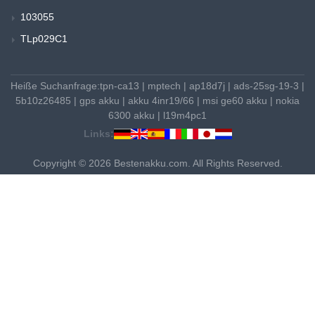
103055
TLp029C1
Heiße Suchanfrage:
tpn-ca13
|
mptech
|
ap18d7j
|
ads-25sg-19-3
|
5b10z26485
|
gps akku
|
akku 4inr19/66
|
msi ge60 akku
|
nokia
6300 akku
|
l19m4pc1
Links:
Copyright © 2026 Bestenakku.com. All Rights Reserved.