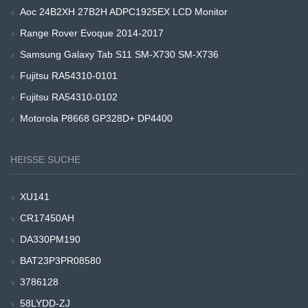
Aoc 24B2XH 27B2H ADPC1925EX LCD Monitor
Range Rover Evoque 2014-2017
Samsung Galaxy Tab S11 SM-X730 SM-X736
Fujitsu RA54310-0101
Fujitsu RA54310-0102
Motorola P8668 GP328D+ DP4400
HEISSE SUCHE
XU141
CR17450AH
DA330PM190
BAT23P3PR08580
3786128
58LYDD-ZJ