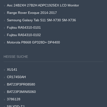
Aoc 24B2XH 27B2H ADPC1925EX LCD Monitor
Range Rover Evoque 2014-2017
Samsung Galaxy Tab S11 SM-X730 SM-X736
Fujitsu RA54310-0101
Fujitsu RA54310-0102
Motorola P8668 GP328D+ DP4400
HEISSE SUCHE
XU141
CR17450AH
BAT23P3PR08580
BAT23P3MINI5060
3786128
58LYDD-ZJ