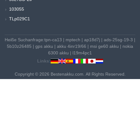
103055
TLp029C1
Heiße Suchanfrage:
tpn-ca13
|
mptech
|
ap18d7j
|
ads-25sg-19-3
|
5b10z26485
|
gps akku
|
akku 4inr19/66
|
msi ge60 akku
|
nokia
6300 akku
|
l19m4pc1
Links:
Copyright © 2026 Bestenakku.com. All Rights Reserved.