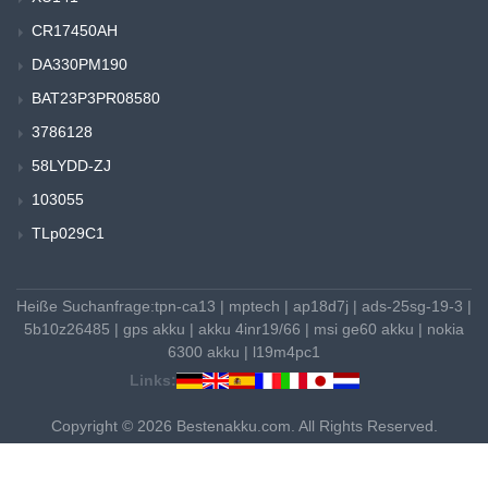
CR17450AH
DA330PM190
BAT23P3PR08580
3786128
58LYDD-ZJ
103055
TLp029C1
Heiße Suchanfrage:
tpn-ca13
|
mptech
|
ap18d7j
|
ads-25sg-19-3
|
5b10z26485
|
gps akku
|
akku 4inr19/66
|
msi ge60 akku
|
nokia
6300 akku
|
l19m4pc1
Links:
Copyright © 2026 Bestenakku.com. All Rights Reserved.