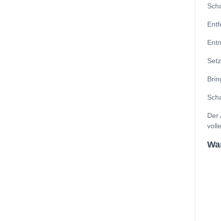
Scha
Entf
Entn
Setz
Brin
Scha
Der 
voll
Wan