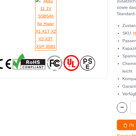
zusätzlic
sowie das
Standard-
Zustan
SKU:
H
Passen
Kapazi
Spannu
Chemis
leicht
Kompat
Garant
Verfügb
IN
Service/H