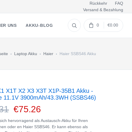
Rückkehr
FAQ
Versand & Bezahlung
0
€0.00
ER UNS
AKKU-BLOG
seite
Laptop Akku
Haier
Haier SSBS46 Akku
X1 X1T X2 X3 X3T X1P-35B1 Akku -
ie 11.1V 3900mAh/43.3WH (SSBS46)
31
€75.26
 sich hervorragend als Austausch-Akku für Ihren
en oder en Haier SSBS46. Er kann ebenso als