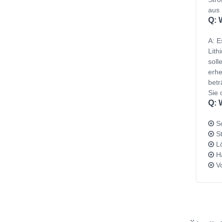
aus 
Q: 
A: E
Lith
soll
erhe
betr
Sie 
Q: 
Sc
St
Lö
Ha
Vo