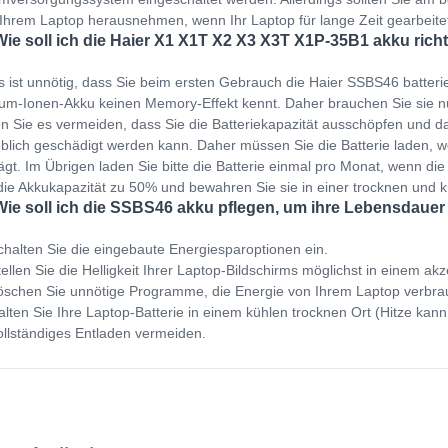
Ihrem Laptop herausnehmen, wenn Ihr Laptop für lange Zeit gearbeit
Wie soll ich die Haier X1 X1T X2 X3 X3T X1P-35B1 akku rich
s ist unnötig, dass Sie beim ersten Gebrauch die Haier SSBS46 batter
ium-Ionen-Akku keinen Memory-Effekt kennt. Daher brauchen Sie sie 
en Sie es vermeiden, dass Sie die Batteriekapazität ausschöpfen und dan
blich geschädigt werden kann. Daher müssen Sie die Batterie laden,
ägt. Im Übrigen laden Sie bitte die Batterie einmal pro Monat, wenn die 
die Akkukapazität zu 50% und bewahren Sie sie in einer trocknen und
Wie soll ich die SSBS46 akku pflegen, um ihre Lebensdauer
halten Sie die eingebaute Energiesparoptionen ein.
ellen Sie die Helligkeit Ihrer Laptop-Bildschirms möglichst in einem ak
schen Sie unnötige Programme, die Energie von Ihrem Laptop verbra
lten Sie Ihre Laptop-Batterie in einem kühlen trocknen Ort (Hitze kann
llständiges Entladen vermeiden.