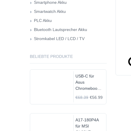
Smartphone Akku
Smartwatch Akku
PLC Akku
Bluetooth Lautsprecher Akku
Stromkabel LED / LCD / TV
BELIEBTE PRODUKTE
USB-C für
Asus
Chromebook
C523N
€68.39
€56.99
C523NA-
DH02
A17-180P4A
für MSI