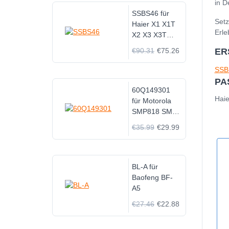
in D
SSBS46 für
Setz
Haier X1 X1T
Erle
X2 X3 X3T
X1P-35B1
€90.31
€75.26
ER
SSB
PA
60Q149301
Hai
für Motorola
SMP818 SMP-
818 SMP808
€35.99
€29.99
SMP-808
BL-A für
Baofeng BF-
A5
€27.46
€22.88