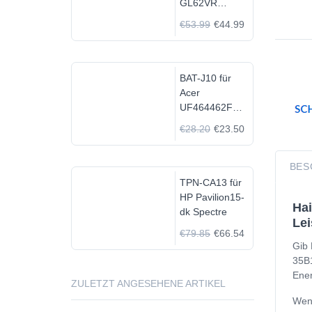
GL62VR
7FRX-1008 i7-
€53.99
€44.99
7700HQ GTX
1060
BAT-J10 für
Acer
UF464462F
1S2P
€28.20
€23.50
BES
TPN-CA13 für
HP Pavilion15-
Hai
dk Spectre
Lei
€79.85
€66.54
Gib 
35B1
Ener
ZULETZT ANGESEHENE ARTIKEL
Wenn