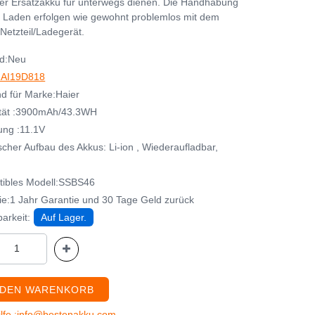
her Ersatzakku für unterwegs dienen. Die Handhabung
 Laden erfolgen wie gewohnt problemlos mit dem
Netzteil/Ladegerät.
d:Neu
AI19D818
d für Marke:Haier
tät :3900mAh/43.3WH
ng :11.1V
cher Aufbau des Akkus: Li-ion , Wiederaufladbar,
ibles Modell:SSBS46
ie:1 Jahr Garantie und 30 Tage Geld zurück
arkeit:
Auf Lager.
 DEN WARENKORB
ilfe :info@bestenakku.com