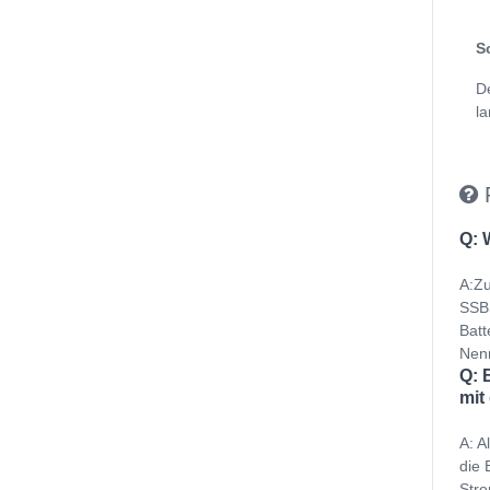
S
D
la
Q: 
A:Zu
SSBS
Batt
Nenn
Q: 
mit
A: A
die 
Stro