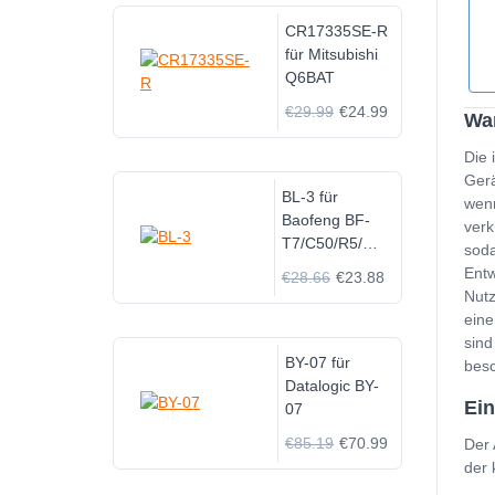
CR17335SE-R
für Mitsubishi
Q6BAT
€29.99
€24.99
Wan
Die 
Gerä
BL-3 für
wenn
Baofeng BF-
verk
T7/C50/R5/UV-
soda
3R
Entw
€28.66
€23.88
Nutz
eine
sind
BY-07 für
besc
Datalogic BY-
Ein
07
€85.19
€70.99
Der 
der 