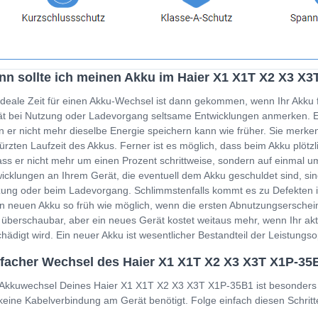
n sollte ich meinen Akku im Haier X1 X1T X2 X3 X
ideale Zeit für einen Akku-Wechsel ist dann gekommen, wenn Ihr Akku 
t bei Nutzung oder Ladevorgang seltsame Entwicklungen anmerken. Ein
 er nicht mehr dieselbe Energie speichern kann wie früher. Sie merken
ürzten Laufzeit des Akkus. Ferner ist es möglich, dass beim Akku plöt
ss er nicht mehr um einen Prozent schrittweise, sondern auf einmal um
icklungen an Ihrem Gerät, die eventuell dem Akku geschuldet sind, sin
ung oder beim Ladevorgang. Schlimmstenfalls kommt es zu Defekten i
n neuen Akku so früh wie möglich, wenn die ersten Abnutzungserschein
 überschaubar, aber ein neues Gerät kostet weitaus mehr, wenn Ihr a
hädigt wird. Ein neuer Akku ist wesentlicher Bestandteil der Leistung
facher Wechsel des Haier X1 X1T X2 X3 X3T X1P-35
Akkuwechsel Deines Haier X1 X1T X2 X3 X3T X1P-35B1 ist besonders e
keine Kabelverbindung am Gerät benötigt. Folge einfach diesen Schritt