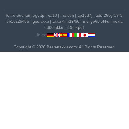
Heiße Suchanfrage:
tpn-ca13
|
mptech
|
ap18d7j
|
ads-25sg-19-3
|
5b10z26485
|
gps akku
|
akku 4inr19/66
|
msi ge60 akku
|
nokia
6300 akku
|
l19m4pc1
Links:
Copyright © 2026 Bestenakku.com. All Rights Reserved.