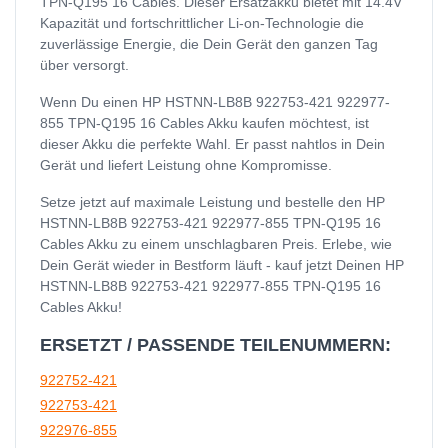
TPN-Q195 16 Cables. Dieser Ersatzakku bietet mit 14.4V
Kapazität und fortschrittlicher Li-on-Technologie die
zuverlässige Energie, die Dein Gerät den ganzen Tag
über versorgt.
Wenn Du einen HP HSTNN-LB8B 922753-421 922977-
855 TPN-Q195 16 Cables Akku kaufen möchtest, ist
dieser Akku die perfekte Wahl. Er passt nahtlos in Dein
Gerät und liefert Leistung ohne Kompromisse.
Setze jetzt auf maximale Leistung und bestelle den HP
HSTNN-LB8B 922753-421 922977-855 TPN-Q195 16
Cables Akku zu einem unschlagbaren Preis. Erlebe, wie
Dein Gerät wieder in Bestform läuft - kauf jetzt Deinen HP
HSTNN-LB8B 922753-421 922977-855 TPN-Q195 16
Cables Akku!
ERSETZT / PASSENDE TEILENUMMERN:
922752-421
922753-421
922976-855