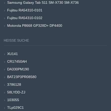
Samsung Galaxy Tab S11 SM-X730 SM-X736
Fujitsu RA54310-0101
Fujitsu RA54310-0102
Motorola P8668 GP328D+ DP4400
HEISSE SUCHE
XU141
CR17450AH
DA330PM190
BAT23P3PR08580
3786128
58LYDD-ZJ
103055
TLp029C1