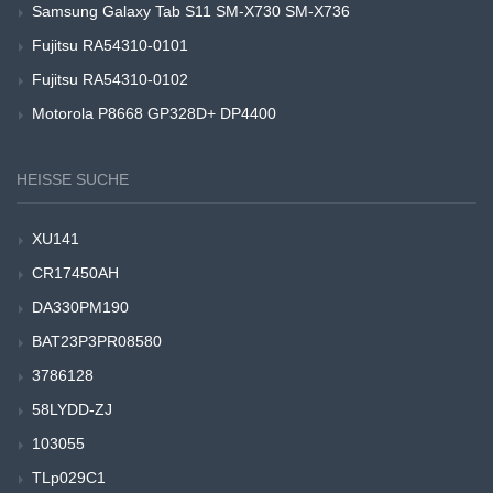
Samsung Galaxy Tab S11 SM-X730 SM-X736
Fujitsu RA54310-0101
Fujitsu RA54310-0102
Motorola P8668 GP328D+ DP4400
HEISSE SUCHE
XU141
CR17450AH
DA330PM190
BAT23P3PR08580
3786128
58LYDD-ZJ
103055
TLp029C1