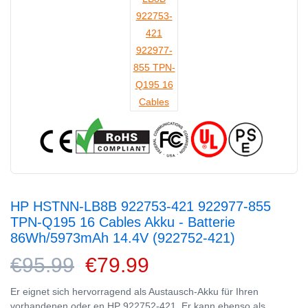
HP HSTNN-LB8B 922753-421 922977-855
TPN-Q195 16 Cables Akku - Batterie
86Wh/5973mAh 14.4V (922752-421)
€95.99
€79.99
Er eignet sich hervorragend als Austausch-Akku für Ihren
vorhandenen oder en HP 922752-421. Er kann ebenso als