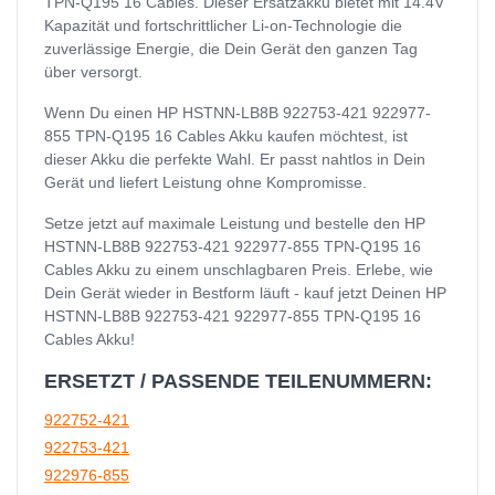
TPN-Q195 16 Cables. Dieser Ersatzakku bietet mit 14.4V
Kapazität und fortschrittlicher Li-on-Technologie die
zuverlässige Energie, die Dein Gerät den ganzen Tag
über versorgt.
Wenn Du einen HP HSTNN-LB8B 922753-421 922977-
855 TPN-Q195 16 Cables Akku kaufen möchtest, ist
dieser Akku die perfekte Wahl. Er passt nahtlos in Dein
Gerät und liefert Leistung ohne Kompromisse.
Setze jetzt auf maximale Leistung und bestelle den HP
HSTNN-LB8B 922753-421 922977-855 TPN-Q195 16
Cables Akku zu einem unschlagbaren Preis. Erlebe, wie
Dein Gerät wieder in Bestform läuft - kauf jetzt Deinen HP
HSTNN-LB8B 922753-421 922977-855 TPN-Q195 16
Cables Akku!
ERSETZT / PASSENDE TEILENUMMERN:
922752-421
922753-421
922976-855