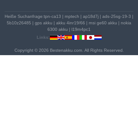
Heiße Suchanfrage:
tpn-ca13
|
mptech
|
ap18d7j
|
ads-25sg-19-3
|
5b10z26485
|
gps akku
|
akku 4inr19/66
|
msi ge60 akku
|
nokia
6300 akku
|
l19m4pc1
Links:
Copyright © 2026 Bestenakku.com. All Rights Reserved.