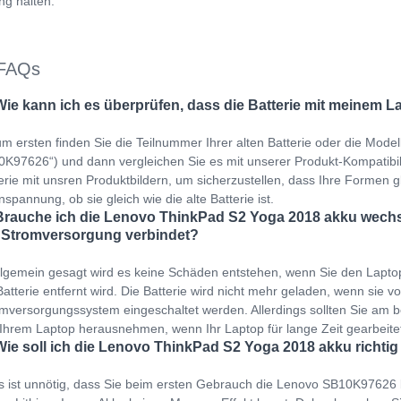
ng halten.
FAQs
Wie kann ich es überprüfen, dass die Batterie mit meinem L
m ersten finden Sie die Teilnummer Ihrer alten Batterie oder die Mod
K97626“) und dann vergleichen Sie es mit unserer Produkt-Kompatibilitä
erie mit unsren Produktbildern, um sicherzustellen, dass Ihre Formen gl
spannung, ob sie gleich wie die alte Batterie ist.
Brauche ich die Lenovo ThinkPad S2 Yoga 2018 akku wechse
 Stromversorgung verbindet?
llgemein gesagt wird es keine Schäden entstehen, wenn Sie den Lapto
Batterie entfernt wird. Die Batterie wird nicht mehr geladen, wenn sie v
mversorgungssystem eingeschaltet werden. Allerdings sollten Sie am b
Ihrem Laptop herausnehmen, wenn Ihr Laptop für lange Zeit gearbeit
Wie soll ich die Lenovo ThinkPad S2 Yoga 2018 akku richtig
s ist unnötig, dass Sie beim ersten Gebrauch die Lenovo SB10K97626 