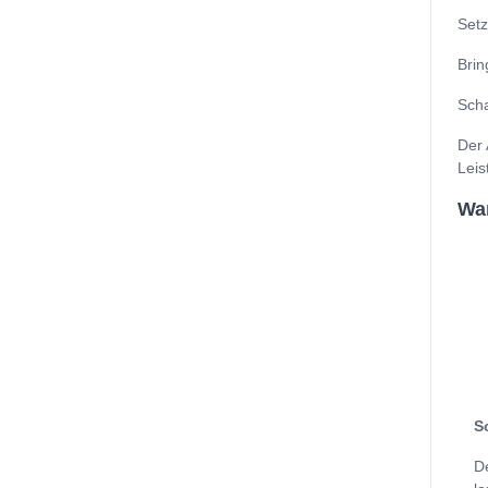
Setz
Brin
Scha
Der 
Leis
Wan
S
D