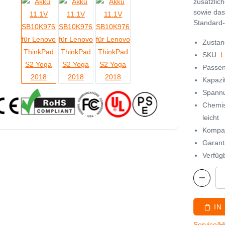
zusätzlic
sowie das
Standard-
Zustan
SKU:
L
Passen
Kapazi
Spannu
Chemis
leicht
Kompat
Garant
Verfügb
IN
Service/H