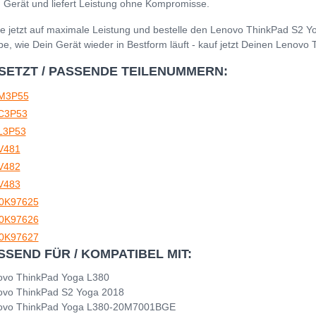
 Gerät und liefert Leistung ohne Kompromisse.
e jetzt auf maximale Leistung und bestelle den Lenovo ThinkPad S2 Y
be, wie Dein Gerät wieder in Bestform läuft - kauf jetzt Deinen Lenov
SETZT / PASSENDE TEILENUMMERN:
M3P55
C3P53
L3P53
V481
V482
V483
0K97625
0K97626
0K97627
SSEND FÜR / KOMPATIBEL MIT:
ovo ThinkPad Yoga L380
ovo ThinkPad S2 Yoga 2018
ovo ThinkPad Yoga L380-20M7001BGE