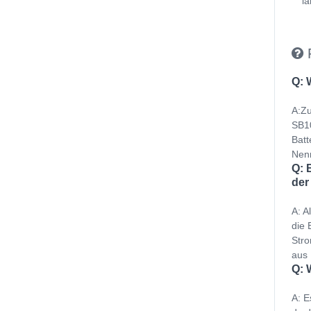
la
Q: 
A:Zu
SB10
Batt
Nenn
Q: 
der
A: A
die 
Stro
aus 
Q: 
A: E