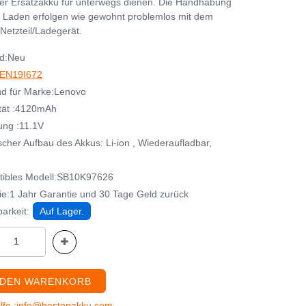
her Ersatzakku für unterwegs dienen. Die Handhabung
 Laden erfolgen wie gewohnt problemlos mit dem
Netzteil/Ladegerät.
d:Neu
EN19I672
d für Marke:Lenovo
tät :4120mAh
ng :11.1V
cher Aufbau des Akkus: Li-ion , Wiederaufladbar,
ibles Modell:SB10K97626
ie:1 Jahr Garantie und 30 Tage Geld zurück
arkeit:
Auf Lager.
 DEN WARENKORB
ilfe :info@bestenakku.com