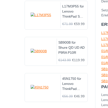
Dein
L17M3P55 für
Setz
Lenovo
Erle
ThinkPad S2
Yoga 2018
€71.99
€59.99
ER
L17
L17
SB900B für
L17
Shure QD UD AD
01A
P9RA P10R
01A
€143.99
€119.99
01A
SB1
SB1
45N1750 für
SB1
Lenovo
PA
ThinkPad
Yoga 11e
Len
€56.39
€46.99
Len
Len