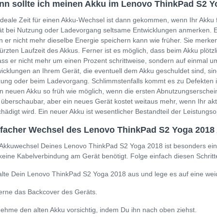
n sollte ich meinen Akku im Lenovo ThinkPad S2 
ideale Zeit für einen Akku-Wechsel ist dann gekommen, wenn Ihr Akku 
t bei Nutzung oder Ladevorgang seltsame Entwicklungen anmerken. Ein
 er nicht mehr dieselbe Energie speichern kann wie früher. Sie merken
ürzten Laufzeit des Akkus. Ferner ist es möglich, dass beim Akku plöt
ss er nicht mehr um einen Prozent schrittweise, sondern auf einmal um
icklungen an Ihrem Gerät, die eventuell dem Akku geschuldet sind, sin
ung oder beim Ladevorgang. Schlimmstenfalls kommt es zu Defekten i
n neuen Akku so früh wie möglich, wenn die ersten Abnutzungserschein
 überschaubar, aber ein neues Gerät kostet weitaus mehr, wenn Ihr a
hädigt wird. Ein neuer Akku ist wesentlicher Bestandteil der Leistung
facher Wechsel des Lenovo ThinkPad S2 Yoga 2018
Akkuwechsel Deines Lenovo ThinkPad S2 Yoga 2018 ist besonders einf
keine Kabelverbindung am Gerät benötigt. Folge einfach diesen Schritt
lte Dein Lenovo ThinkPad S2 Yoga 2018 aus und lege es auf eine wei
erne das Backcover des Geräts.
ehme den alten Akku vorsichtig, indem Du ihn nach oben ziehst.