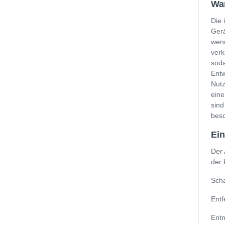
Wan
Die 
Gerä
wenn
verk
soda
Entw
Nutz
eine
sind
besc
Ein
Der 
der 
Scha
Entf
Entn