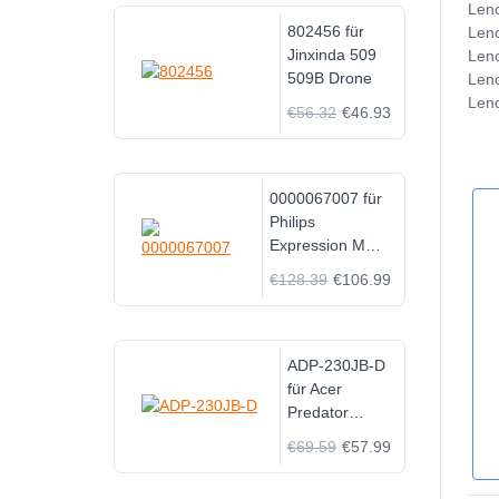
Len
802456 für
Len
Jinxinda 509
Len
509B Drone
Len
Len
€56.32
€46.93
0000067007 für
Philips
Expression MR
MDE
€128.39
€106.99
Intermagnetics
REF 9065
ADP-230JB-D
für Acer
Predator
Helios 300
€69.59
€57.99
N20C3