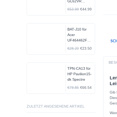
GL62VR
7FRX-1008 i7-
€53.99
€44.99
7700HQ GTX
1060
BAT-J10 für
Acer
UF464462F
1S2P
€28.20
€23.50
BES
TPN-CA13 für
HP Pavilion15-
Len
dk Spectre
Lei
€79.85
€66.54
Gib 
Dies
Gerä
ZULETZT ANGESEHENE ARTIKEL
Wenn