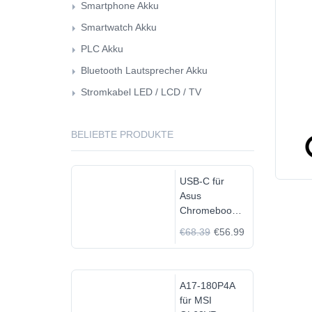
Smartphone Akku
Smartwatch Akku
PLC Akku
Bluetooth Lautsprecher Akku
Stromkabel LED / LCD / TV
BELIEBTE PRODUKTE
USB-C für
Asus
Chromebook
C523N
€68.39
€56.99
C523NA-
DH02
A17-180P4A
für MSI