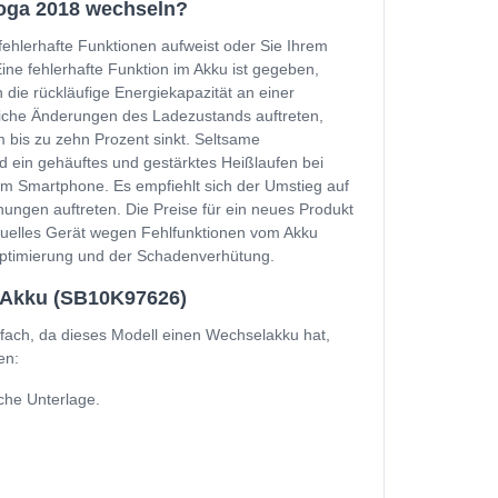
Yoga 2018 wechseln?
fehlerhafte Funktionen aufweist oder Sie Ihrem
e fehlerhafte Funktion im Akku ist gegeben,
 die rückläufige Energiekapazität an einer
zliche Änderungen des Ladezustands auftreten,
 bis zu zehn Prozent sinkt. Seltsame
d ein gehäuftes und gestärktes Heißlaufen bei
m Smartphone. Es empfiehlt sich der Umstieg auf
ungen auftreten. Die Preise für ein neues Produkt
ktuelles Gerät wegen Fehlfunktionen vom Akku
soptimierung und der Schadenverhütung.
 Akku (SB10K97626)
ach, da dieses Modell einen Wechselakku hat,
en:
che Unterlage.