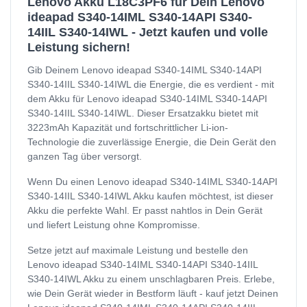
Lenovo Akku L18C3PF6 für Dein Lenovo
ideapad S340-14IML S340-14API S340-
14IIL S340-14IWL - Jetzt kaufen und volle
Leistung sichern!
Gib Deinem Lenovo ideapad S340-14IML S340-14API
S340-14IIL S340-14IWL die Energie, die es verdient - mit
dem Akku für Lenovo ideapad S340-14IML S340-14API
S340-14IIL S340-14IWL. Dieser Ersatzakku bietet mit
3223mAh Kapazität und fortschrittlicher Li-ion-
Technologie die zuverlässige Energie, die Dein Gerät den
ganzen Tag über versorgt.
Wenn Du einen Lenovo ideapad S340-14IML S340-14API
S340-14IIL S340-14IWL Akku kaufen möchtest, ist dieser
Akku die perfekte Wahl. Er passt nahtlos in Dein Gerät
und liefert Leistung ohne Kompromisse.
Setze jetzt auf maximale Leistung und bestelle den
Lenovo ideapad S340-14IML S340-14API S340-14IIL
S340-14IWL Akku zu einem unschlagbaren Preis. Erlebe,
wie Dein Gerät wieder in Bestform läuft - kauf jetzt Deinen