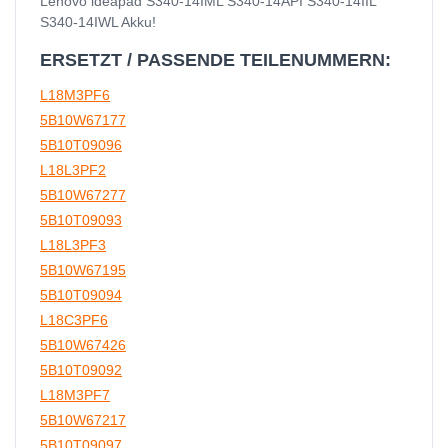
Lenovo ideapad S340-14IML S340-14API S340-14IIL
S340-14IWL Akku!
ERSETZT / PASSENDE TEILENUMMERN:
L18M3PF6
5B10W67177
5B10T09096
L18L3PF2
5B10W67277
5B10T09093
L18L3PF3
5B10W67195
5B10T09094
L18C3PF6
5B10W67426
5B10T09092
L18M3PF7
5B10W67217
5B10T09097