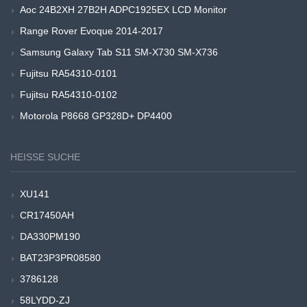
Aoc 24B2XH 27B2H ADPC1925EX LCD Monitor
Range Rover Evoque 2014-2017
Samsung Galaxy Tab S11 SM-X730 SM-X736
Fujitsu RA54310-0101
Fujitsu RA54310-0102
Motorola P8668 GP328D+ DP4400
HEISSE SUCHE
XU141
CR17450AH
DA330PM190
BAT23P3PR08580
3786128
58LYDD-ZJ