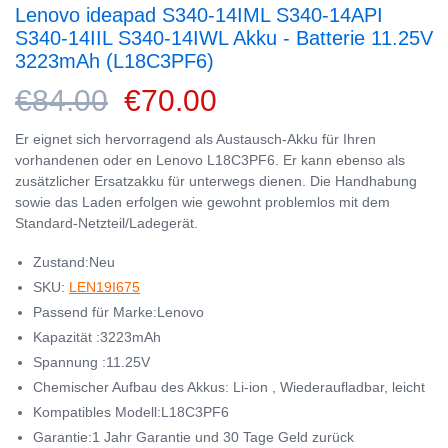
Lenovo ideapad S340-14IML S340-14API
S340-14IIL S340-14IWL Akku - Batterie 11.25V
3223mAh (L18C3PF6)
€84.00
€70.00
Er eignet sich hervorragend als Austausch-Akku für Ihren
vorhandenen oder en Lenovo L18C3PF6. Er kann ebenso als
zusätzlicher Ersatzakku für unterwegs dienen. Die Handhabung
sowie das Laden erfolgen wie gewohnt problemlos mit dem
Standard-Netzteil/Ladegerät.
Zustand:Neu
SKU:
LEN19I675
Passend für Marke:Lenovo
Kapazität :3223mAh
Spannung :11.25V
Chemischer Aufbau des Akkus: Li-ion , Wiederaufladbar, leicht
Kompatibles Modell:L18C3PF6
Garantie:1 Jahr Garantie und 30 Tage Geld zurück