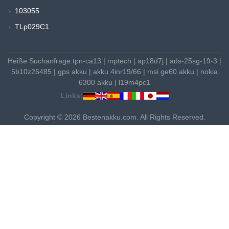
103055
TLp029C1
Heiße Suchanfrage:
tpn-ca13
|
mptech
|
ap18d7j
|
ads-25sg-19-3
|
5b10z26485
|
gps akku
|
akku 4inr19/66
|
msi ge60 akku
|
nokia
6300 akku
|
l19m4pc1
Links:
Copyright © 2026 Bestenakku.com. All Rights Reserved.