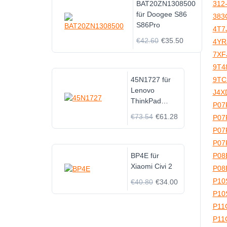
BAT20ZN1308500
312
für Doogee S86
383
S86Pro
4T7
€42.60
€35.50
4YR
7XF
9T4
45N1727 für
9TC
Lenovo
J4X
ThinkPad
P07
Tablet 10
€73.54
€61.28
P07
P07
P07
BP4E für
P08
Xiaomi Civi 2
P08
P10
€40.80
€34.00
P10
P11
P11