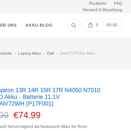
Rückkehr
FAQ
Versand & Bezahlung
0
€0.00
ER UNS
AKKU-BLOG
rtseite
Laptop Akku
Dell
Dell P17F001 Akku
nspiron 13R 14R 15R 17R N4050 N7010
 Akku - Batterie 11.1V
Ah/72WH (P17F001)
99
€74.99
 sich hervorragend als Austausch-Akku für Ihren