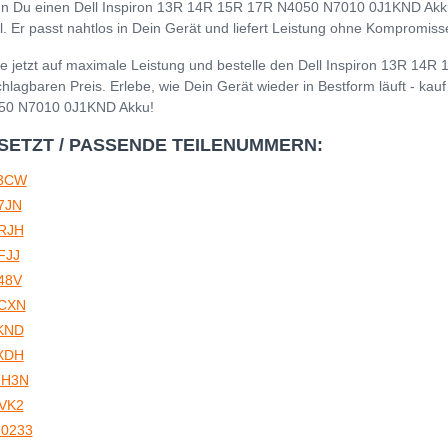
 Du einen Dell Inspiron 13R 14R 15R 17R N4050 N7010 0J1KND Akku k
. Er passt nahtlos in Dein Gerät und liefert Leistung ohne Kompromiss
e jetzt auf maximale Leistung und bestelle den Dell Inspiron 13R 1
hlagbaren Preis. Erlebe, wie Dein Gerät wieder in Bestform läuft - kau
50 N7010 0J1KND Akku!
SETZT / PASSENDE TEILENUMMERN:
3CW
7JN
RJH
FJJ
48V
CXN
KND
XDH
H3N
VK2
-0233