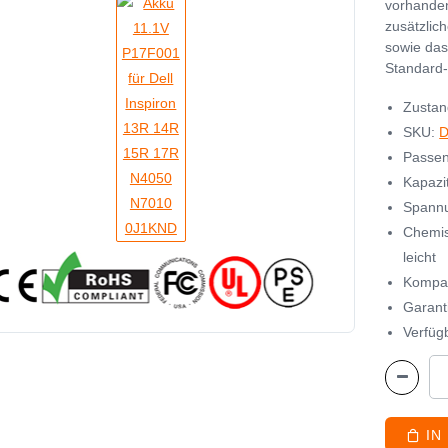
vorhanden
zusätzlic
sowie das
Standard-
Zustan
SKU:
D
Passen
Kapazi
Spannu
Chemis
leicht
Kompat
Garant
Verfügb
IN