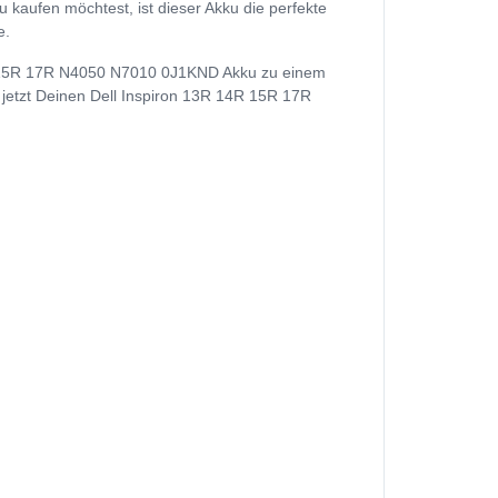
aufen möchtest, ist dieser Akku die perfekte
e.
4R 15R 17R N4050 N7010 0J1KND Akku zu einem
f jetzt Deinen Dell Inspiron 13R 14R 15R 17R