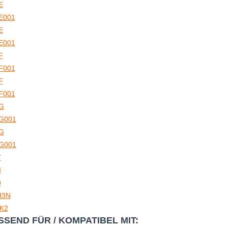
E
E001
E
E001
F
F001
F
F001
G
G001
G
G001
7
8
9
H3N
K2
SSEND FÜR / KOMPATIBEL MIT: