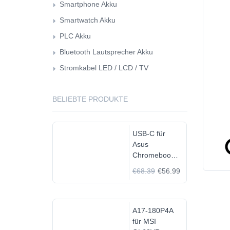
Smartphone Akku
Smartwatch Akku
PLC Akku
Bluetooth Lautsprecher Akku
Stromkabel LED / LCD / TV
BELIEBTE PRODUKTE
USB-C für
Asus
Chromebook
C523N
€68.39
€56.99
C523NA-
DH02
A17-180P4A
für MSI