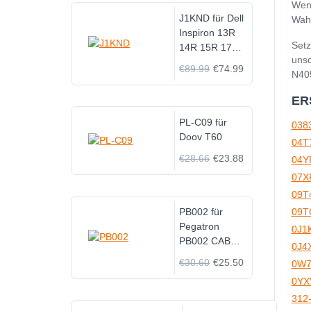
Wenn
J1KND für Dell
Wahl
Inspiron 13R
Setz
14R 15R 17R
unsc
N4050 N7010
€89.99
€74.99
N40
0J1KND
ER
PL-C09 für
038
Doov T60
04T
€28.66
€23.88
04Y
07X
09T
PB002 für
09T
Pegatron
0J1
PB002 CABLE
0J4
MODEM
€30.60
€25.50
0W7
0YX
312