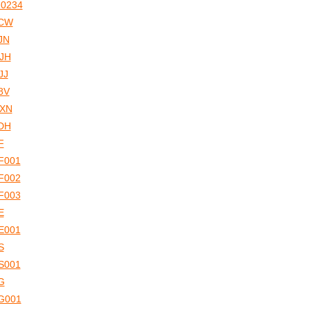
-0234
CW
JN
JH
JJ
8V
XN
DH
F
F001
F002
F003
E
E001
S
S001
G
G001