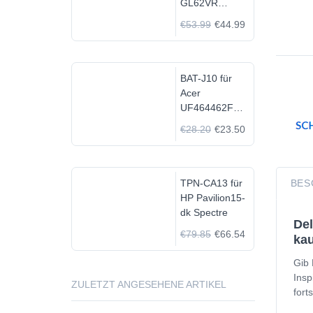
GL62VR
7FRX-1008 i7-
€53.99
€44.99
7700HQ GTX
1060
BAT-J10 für
Acer
UF464462F
1S2P
€28.20
€23.50
TPN-CA13 für
BES
HP Pavilion15-
dk Spectre
Del
€79.85
€66.54
kau
Gib 
Insp
ZULETZT ANGESEHENE ARTIKEL
fort