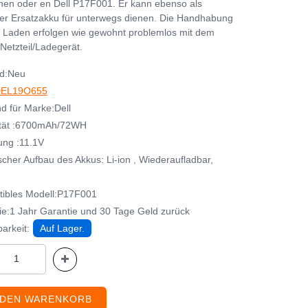
en oder en Dell P17F001. Er kann ebenso als
her Ersatzakku für unterwegs dienen. Die Handhabung
 Laden erfolgen wie gewohnt problemlos mit dem
Netzteil/Ladegerät.
d:Neu
EL19O655
d für Marke:Dell
tät :6700mAh/72WH
ng :11.1V
cher Aufbau des Akkus: Li-ion , Wiederaufladbar,
ibles Modell:P17F001
ie:1 Jahr Garantie und 30 Tage Geld zurück
arkeit:
Auf Lager.
 DEN WARENKORB