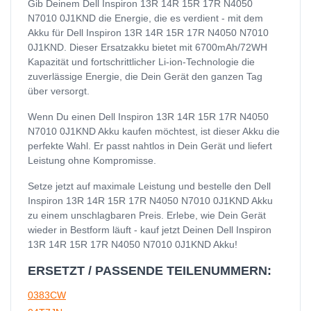
Gib Deinem Dell Inspiron 13R 14R 15R 17R N4050
N7010 0J1KND die Energie, die es verdient - mit dem
Akku für Dell Inspiron 13R 14R 15R 17R N4050 N7010
0J1KND. Dieser Ersatzakku bietet mit 6700mAh/72WH
Kapazität und fortschrittlicher Li-ion-Technologie die
zuverlässige Energie, die Dein Gerät den ganzen Tag
über versorgt.
Wenn Du einen Dell Inspiron 13R 14R 15R 17R N4050
N7010 0J1KND Akku kaufen möchtest, ist dieser Akku die
perfekte Wahl. Er passt nahtlos in Dein Gerät und liefert
Leistung ohne Kompromisse.
Setze jetzt auf maximale Leistung und bestelle den Dell
Inspiron 13R 14R 15R 17R N4050 N7010 0J1KND Akku
zu einem unschlagbaren Preis. Erlebe, wie Dein Gerät
wieder in Bestform läuft - kauf jetzt Deinen Dell Inspiron
13R 14R 15R 17R N4050 N7010 0J1KND Akku!
ERSETZT / PASSENDE TEILENUMMERN:
0383CW