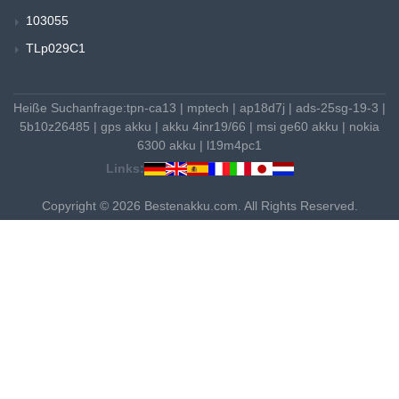
103055
TLp029C1
Heiße Suchanfrage:
tpn-ca13
|
mptech
|
ap18d7j
|
ads-25sg-19-3
|
5b10z26485
|
gps akku
|
akku 4inr19/66
|
msi ge60 akku
|
nokia
6300 akku
|
l19m4pc1
Links:
Copyright © 2026 Bestenakku.com. All Rights Reserved.