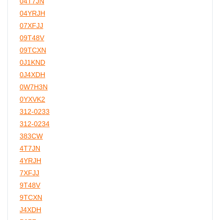
04T7JN
04YRJH
07XFJJ
09T48V
09TCXN
0J1KND
0J4XDH
0W7H3N
0YXVK2
312-0233
312-0234
383CW
4T7JN
4YRJH
7XFJJ
9T48V
9TCXN
J4XDH