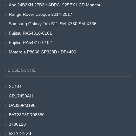
Aoc 24B2XH 27B2H ADPC1925EX LCD Monitor
Range Rover Evoque 2014-2017
Samsung Galaxy Tab S11 SM-X730 SM-X736
Fujitsu RA54310-0101
Fujitsu RA54310-0102
Motorola P8668 GP328D+ DP4400
HEISSE SUCHE
XU141
CR17450AH
DA330PM190
BAT23P3PR08580
3786128
58LYDD-ZJ