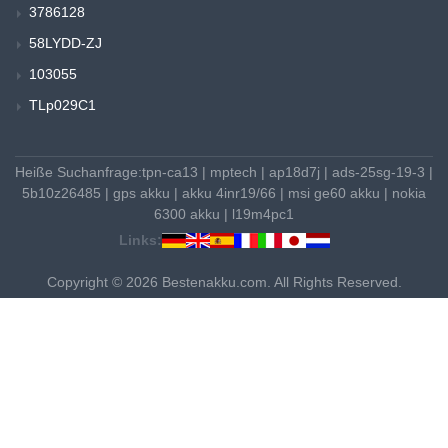
3786128
58LYDD-ZJ
103055
TLp029C1
Heiße Suchanfrage:
tpn-ca13
|
mptech
|
ap18d7j
|
ads-25sg-19-3
|
5b10z26485
|
gps akku
|
akku 4inr19/66
|
msi ge60 akku
|
nokia
6300 akku
|
l19m4pc1
Links:
Copyright © 2026 Bestenakku.com. All Rights Reserved.