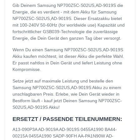
Gib Deinem Samsung NP700Z5C-S02US,AD-9019S die
Energie, die es verdient - mit dem Akku für Samsung
NP700Z5C-S02US,AD-9019S. Dieser Ersatzakku bietet
mit 100-240V 50-60Hz (for worldwide use) Kapazität und
fortschrittlicher GSB039-Technologie die zuverlässige
Energie, die Dein Gerät den ganzen Tag über versorgt.
Wenn Du einen Samsung NP700Z5C-S02US,AD-9019S
Akku kaufen möchtest, ist dieser Akku die perfekte Wahl.
Er passt nahtlos in Dein Gerät und liefert Leistung ohne
Kompromisse.
Setze jetzt auf maximale Leistung und bestelle den
Samsung NP700Z5C-S02US,AD-9019S Akku zu einem
unschlagbaren Preis. Erlebe, wie Dein Gerät wieder in
Bestform läuft - kauf jetzt Deinen Samsung NP700Z5C-
S02US,AD-9019S Akku!
ERSETZT / PASSENDE TEILENUMMERN:
A13-090P3A AD-9019A AD-9019S 0455A1990 BA44-
00215A 0455A1990 SADP-90FH AA-PA1N90W AD-