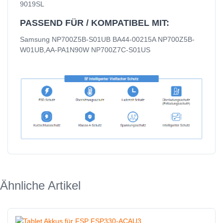
9019SL
PASSEND FÜR / KOMPATIBEL MIT:
Samsung NP700Z5B-S01UB BA44-00215A NP700Z5B-
W01UB,AA-PA1N90W NP700Z7C-S01US
Ähnliche Artikel