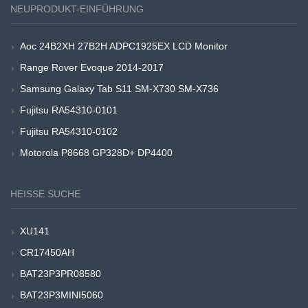
NEUPRODUKT-EINFÜHRUNG
Aoc 24B2XH 27B2H ADPC1925EX LCD Monitor
Range Rover Evoque 2014-2017
Samsung Galaxy Tab S11 SM-X730 SM-X736
Fujitsu RA54310-0101
Fujitsu RA54310-0102
Motorola P8668 GP328D+ DP4400
HEISSE SUCHE
XU141
CR17450AH
BAT23P3PR08580
BAT23P3MINI5060