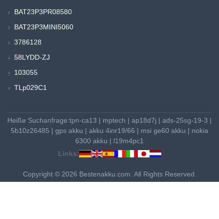
BAT23P3PR08580
BAT23P3MINI5060
3786128
58LYDD-ZJ
103055
TLp029C1
Heiße Suchanfrage:
tpn-ca13
|
mptech
|
ap18d7j
|
ads-25sg-19-3
|
5b10z26485
|
gps akku
|
akku 4inr19/66
|
msi ge60 akku
|
nokia
6300 akku
|
l19m4pc1
Links:
Copyright © 2026 Bestenakku.com. All Rights Reserved.