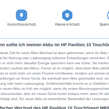
n sollte ich meinen Akku im HP Pavilion 10 Touch
ideale Zeit für einen Akku-Wechsel ist dann gekommen, wenn Ihr Akku 
t bei Nutzung oder Ladevorgang seltsame Entwicklungen anmerken. Ein
 er nicht mehr dieselbe Energie speichern kann wie früher. Sie merken
ürzten Laufzeit des Akkus. Ferner ist es möglich, dass beim Akku plöt
ss er nicht mehr um einen Prozent schrittweise, sondern auf einmal um
icklungen an Ihrem Gerät, die eventuell dem Akku geschuldet sind, sin
ung oder beim Ladevorgang. Schlimmstenfalls kommt es zu Defekten i
n neuen Akku so früh wie möglich, wenn die ersten Abnutzungserschein
 überschaubar, aber ein neues Gerät kostet weitaus mehr, wenn Ihr a
hädigt wird. Ein neuer Akku ist wesentlicher Bestandteil der Leistung
facher Wechsel des HP Pavilion 10 TouchSmart MR