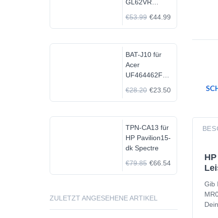
GL62VR
7FRX-1008 i7-
€53.99
€44.99
7700HQ GTX
1060
BAT-J10 für
Acer
UF464462F
1S2P
€28.20
€23.50
TPN-CA13 für
BES
HP Pavilion15-
dk Spectre
HP 
€79.85
€66.54
Lei
Gib 
MR03
ZULETZT ANGESEHENE ARTIKEL
Dein