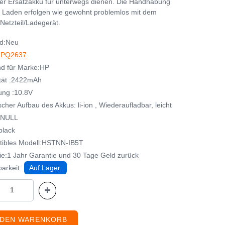
her Ersatzakku für unterwegs dienen. Die Handhabung
 Laden erfolgen wie gewohnt problemlos mit dem
Netzteil/Ladegerät.
d:Neu
HPQ2637
d für Marke:HP
tät :2422mAh
ng :10.8V
her Aufbau des Akkus: li-ion , Wiederaufladbar, leicht
:NULL
black
ibles Modell:HSTNN-IB5T
ie:1 Jahr Garantie und 30 Tage Geld zurück
arkeit:
Auf Lager.
 DEN WARENKORB