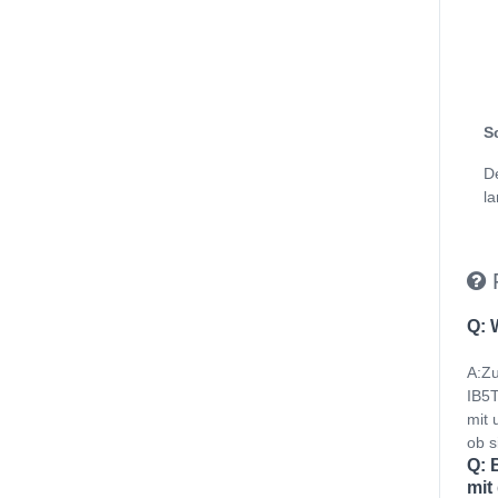
S
D
la
Q: 
A:Zu
IB5T
mit 
ob s
Q: 
mit