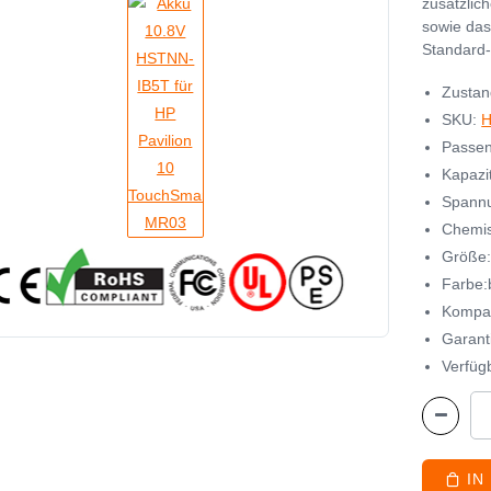
zusätzlic
sowie das
Standard-
Zustan
SKU:
Passen
Kapazi
Spannu
Chemisc
Größe
Farbe:
Kompat
Garant
Verfügb
IN