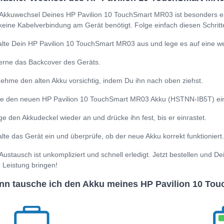
Akkuwechsel Deines HP Pavilion 10 TouchSmart MR03 ist besonders ei
keine Kabelverbindung am Gerät benötigt. Folge einfach diesen Schritt
lte Dein HP Pavilion 10 TouchSmart MR03 aus und lege es auf eine we
erne das Backcover des Geräts.
ehme den alten Akku vorsichtig, indem Du ihn nach oben ziehst.
e den neuen HP Pavilion 10 TouchSmart MR03 Akku (HSTNN-IB5T) ein un
ge den Akkudeckel wieder an und drücke ihn fest, bis er einrastet.
lte das Gerät ein und überprüfe, ob der neue Akku korrekt funktioniert.
Austausch ist unkompliziert und schnell erledigt. Jetzt bestellen und
e Leistung bringen!
n tausche ich den Akku meines HP Pavilion 10 To