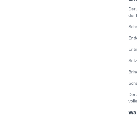
Der 
der 
Scha
Entf
Entn
Setz
Brin
Scha
Der 
voll
Wan