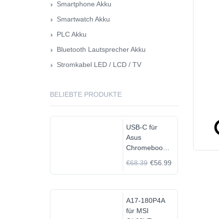
Smartphone Akku
Smartwatch Akku
PLC Akku
Bluetooth Lautsprecher Akku
Stromkabel LED / LCD / TV
BELIEBTE PRODUKTE
USB-C für
Asus
Chromebook
C523N
€68.39
€56.99
C523NA-
DH02
A17-180P4A
für MSI