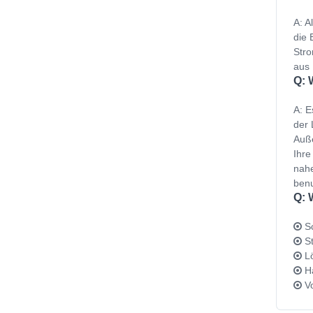
A: A
die 
Stro
aus 
Q: 
A: E
der 
Auße
Ihre
nahe
benu
Q: 
Sc
St
Lö
Ha
Vo