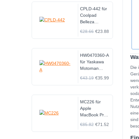
CPLD-442 für
Coolpad
Belleza
CP3321AT
€28.66
€23.88
HW0470360-A
Wan
für Yaskawa
Die 
Motoman
Gerä
Robot
€43.19
€35.99
wenn
149689-1
verk
soda
Entw
MC226 für
Nutz
Apple
eine
MacBook Pro
sind
17 A1297
€85.82
€71.52
besc
Ein