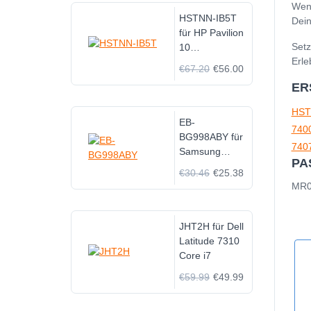
Wenn
HSTNN-IB5T
Dein
für HP Pavilion
Setz
10
Erle
TouchSmart
€67.20
€56.00
MR03
ER
HST
EB-
740
BG998ABY für
740
Samsung
PA
Galaxy S21
€30.46
€25.38
Ultra S21Ultra
MR0
JHT2H für Dell
Latitude 7310
Core i7
€59.99
€49.99