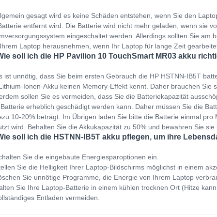
llgemein gesagt wird es keine Schäden entstehen, wenn Sie den Lapto
Batterie entfernt wird. Die Batterie wird nicht mehr geladen, wenn sie v
mversorgungssystem eingeschaltet werden. Allerdings sollten Sie am b
Ihrem Laptop herausnehmen, wenn Ihr Laptop für lange Zeit gearbeit
Wie soll ich die HP Pavilion 10 TouchSmart MR03 akku richt
s ist unnötig, dass Sie beim ersten Gebrauch die HP HSTNN-IB5T batt
Lithium-Ionen-Akku keinen Memory-Effekt kennt. Daher brauchen Sie s
rdem sollen Sie es vermeiden, dass Sie die Batteriekapazität ausschöp
 Batterie erheblich geschädigt werden kann. Daher müssen Sie die Bat
zu 10-20% beträgt. Im Übrigen laden Sie bitte die Batterie einmal pro M
tzt wird. Behalten Sie die Akkukapazität zu 50% und bewahren Sie sie
Wie soll ich die HSTNN-IB5T akku pflegen, um ihre Lebensd
halten Sie die eingebaute Energiesparoptionen ein.
ellen Sie die Helligkeit Ihrer Laptop-Bildschirms möglichst in einem ak
schen Sie unnötige Programme, die Energie von Ihrem Laptop verbra
lten Sie Ihre Laptop-Batterie in einem kühlen trocknen Ort (Hitze kann
llständiges Entladen vermeiden.