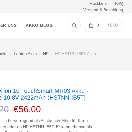
Rückkehr
FAQ
Versand & Bezahlung
0
€0.00
ER UNS
AKKU-BLOG
seite
Laptop Akku
HP
HP HSTNN-IB5T Akku
ilion 10 TouchSmart MR03 Akku -
ie 10.8V 2422mAh (HSTNN-IB5T)
20
€56.00
 sich hervorragend als Austausch-Akku für Ihren
nen oder en HP HSTNN-IB5T. Er kann ebenso als