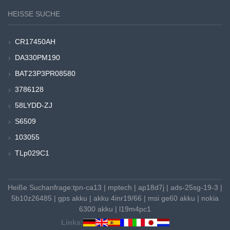
HEISSE SUCHE
CR17450AH
DA330PM190
BAT23P3PR08580
3786128
58LYDD-ZJ
S6509
103055
TLp029C1
Heiße Suchanfrage:
tpn-ca13
|
mptech
|
ap18d7j
|
ads-25sg-19-3
|
5b10z26485
|
gps akku
|
akku 4inr19/66
|
msi ge60 akku
|
nokia
6300 akku
|
l19m4pc1
Links: