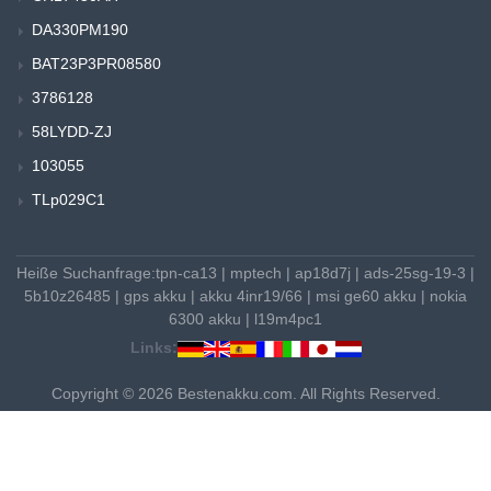
DA330PM190
BAT23P3PR08580
3786128
58LYDD-ZJ
103055
TLp029C1
Heiße Suchanfrage:
tpn-ca13
|
mptech
|
ap18d7j
|
ads-25sg-19-3
|
5b10z26485
|
gps akku
|
akku 4inr19/66
|
msi ge60 akku
|
nokia
6300 akku
|
l19m4pc1
Links:
Copyright © 2026 Bestenakku.com. All Rights Reserved.